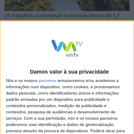
Os trabalhos contemplam o estabelecimento de 3,2
quilómetros de novos troços de rede subterrânea de
distribuição de energia eléctrica em MT (15 kV) e a
desmontagem de um troço de rede aérea com uma
extensão de cerca de 2 quilómetros.
Damos valor à sua privacidade
Nós e os nossos
parceiros
armazenamos e/ou acedemos a
Para a realização desta obra, foi importante a
informações num dispositivo, como cookies, e processamos
dados pessoais, como identificadores únicos e informações
colaboração, estabelecida desde o início, entre as
padrão enviadas por um dispositivo para publicidade e
equipas da E-REDES e do Município de Braga. Este
conteúdos personalizados, medição de publicidade e
investimento da E-REDES, de cerca de 400 mil euros, vai
conteúdos, pesquisa de audiências e desenvolvimento de
serviços.
Com a sua permissão, nós e os nossos parceiros
contribuir para o aumento da robustez e resiliência da
poderemos usar identificação e dados de geolocalização
rede de Média Tensão, com impacto significativo na
precisos através da procura de dispositivos. Poderá clicar para