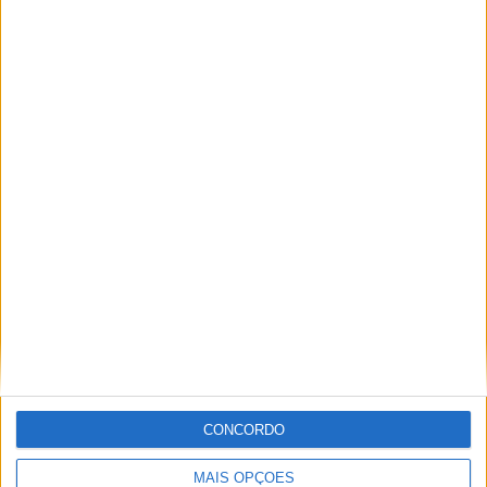
Festival da Juventude em Barcelos promete dois dias intensos
de animação
CONCORDO
MAIS OPÇÕES