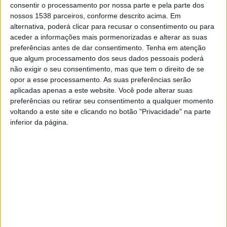
consentir o processamento por nossa parte e pela parte dos
melhoria da qualidade de serviço prestada aos
nossos 1538 parceiros, conforme descrito acima. Em
munícipes.
alternativa, poderá clicar para recusar o consentimento ou para
aceder a informações mais pormenorizadas e alterar as suas
Esta acção permite a desmontagem de um troço
preferências antes de dar consentimento.
Tenha em atenção
que algum processamento dos seus dados pessoais poderá
significativo de rede aérea de Média Tensão e contribui
não exigir o seu consentimento, mas que tem o direito de se
significativamente para o enquadramento ambiental e
opor a esse processamento. As suas preferências serão
aplicadas apenas a este website. Você pode alterar suas
paisagístico de Braga.
preferências ou retirar seu consentimento a qualquer momento
voltando a este site e clicando no botão "Privacidade" na parte
inferior da página.
EDP substitui redes aéreas
E-REDES investe meio
por cabos subterrâneos em
milhão de euros em linhas