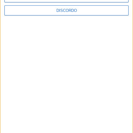
DISCORDO
Vila de Rossas em Vieira do Minho celebrou 25 anos