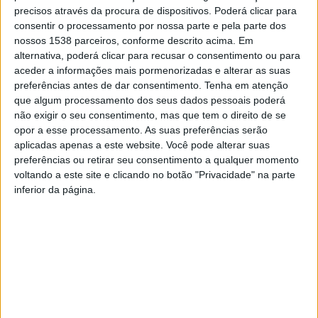
últimas eleições autárquicas, e aborda temas sensíveis
precisos através da procura de dispositivos. Poderá clicar para
como a sucessão de António Cardoso, a unidade
consentir o processamento por nossa parte e pela parte dos
nossos 1538 parceiros, conforme descrito acima. Em
interna do PSD, e o seu futuro político.
alternativa, poderá clicar para recusar o consentimento ou para
aceder a informações mais pormenorizadas e alterar as suas
Questionada sobre o facto de não ter sido a escolha
preferências antes de dar consentimento.
Tenha em atenção
que algum processamento dos seus dados pessoais poderá
mais óbvia para suceder ao anterior presidente, Elsa
não exigir o seu consentimento, mas que tem o direito de se
Ribeiro fala com franqueza sobre as dinâmicas internas
opor a esse processamento. As suas preferências serão
do partido, o sentido de lealdade e a importância da
aplicadas apenas a este website. Você pode alterar suas
preferências ou retirar seu consentimento a qualquer momento
ética na vida pública.
voltando a este site e clicando no botão "Privacidade" na parte
inferior da página.
Com um tom sereno mas firme, a entrevista revela uma
visão pessoal e política de quem fez história na
liderança do concelho e que agora encerra um ciclo com
a serenidade de quem cumpriu o dever.