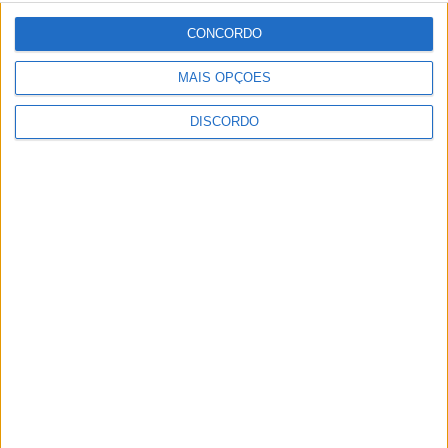
CONCORDO
MAIS OPÇÕES
DISCORDO
Vila de Rossas em Vieira do Minho celebrou 25 anos