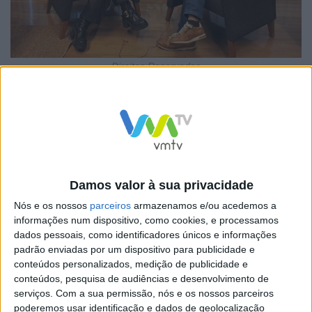
Direitos Reservados
Com o título “Ética em tempo de mudança”, o programa
propõe uma conversa profunda e sem filtros sobre o
percurso de quase 12 anos de dedicação ao executivo
vieirense, dos quais 11 anos e 8 meses como vice-
presidente e os últimos 4 meses como presidente da
Damos valor à sua privacidade
Câmara.
Nós e os nossos
parceiros
armazenamos e/ou acedemos a
informações num dispositivo, como cookies, e processamos
dados pessoais, como identificadores únicos e informações
padrão enviadas por um dispositivo para publicidade e
conteúdos personalizados, medição de publicidade e
Durante cerca de 30 minutos, Elsa Ribeiro faz o balanço
conteúdos, pesquisa de audiências e desenvolvimento de
serviços.
Com a sua permissão, nós e os nossos parceiros
do seu mandato, reflete sobre os resultados das
poderemos usar identificação e dados de geolocalização