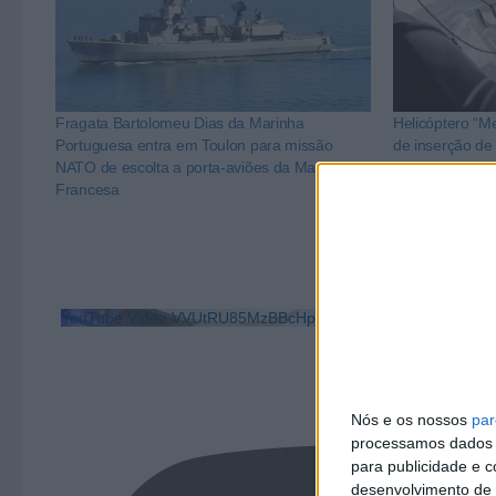
Fragata Bartolomeu Dias da Marinha
Helicóptero “Me
Portuguesa entra em Toulon para missão
de inserção de 
NATO de escolta a porta-aviões da Marinha
Francesa no su
Francesa
YouTube Video VVUtRU85MzBBcHpOcU5BUnpKX0wyV1ZB
Nós e os nossos
par
processamos dados p
para publicidade e 
desenvolvimento de 