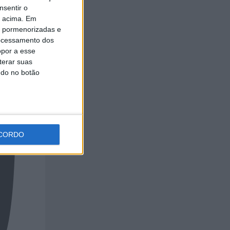
nsentir o
o acima. Em
is pormenorizadas e
ocessamento dos
opor a esse
terar suas
ndo no botão
CORDO