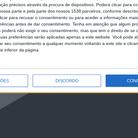
ção precisos através da procura de dispositivos. Poderá clicar para co
ossa parte e pela parte dos nossos 1538 parceiros, conforme descrit
 clicar para recusar o consentimento ou para aceder a informações ma
erências antes de dar consentimento.
Tenha em atenção que algum pr
 poderá não exigir o seu consentimento, mas que tem o direito de se 
uas preferências serão aplicadas apenas a este website. Você pode al
rar seu consentimento a qualquer momento voltando a este site e clica
e inferior da página.
ÇÕES
DISCORDO
CON