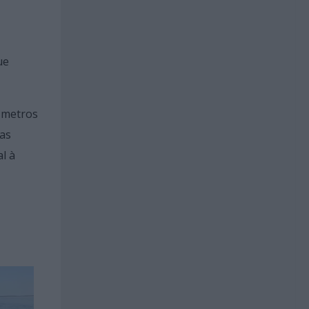
ue
 metros
nas
l à