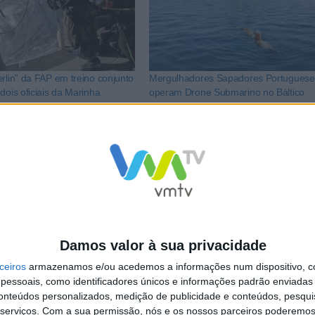
rlin” da FAP em treino conjunto
Mergulhadores Sapadores Portuguese
dois oficiais da Marinha
operam Drone Submarino no Báltico
bmarino “Le Tourville”
LkR5TmFiVWVZZDhv
Damos valor à sua privacidade
ceiros
armazenamos e/ou acedemos a informações num dispositivo, c
essoais, como identificadores únicos e informações padrão enviadas 
conteúdos personalizados, medição de publicidade e conteúdos, pesqui
serviços.
Com a sua permissão, nós e os nossos parceiros poderemos 