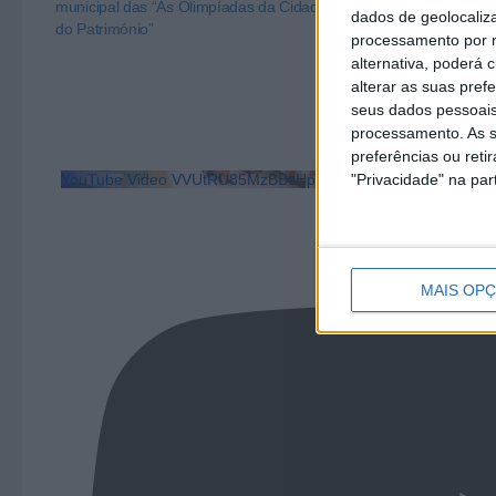
municipal das “As Olimpíadas da Cidadania e
Olimpíadas da 
dados de geolocaliza
do Património”
processamento por n
alternativa, poderá
alterar as suas pref
seus dados pessoais
processamento. As s
preferências ou reti
YouTube Video VVUtRU85MzBBcHpOcU5BUnpKX0wyV1ZBLm
"Privacidade" na part
MAIS OP