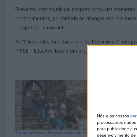
O evento intermunicipal proporcionou um momento ún
conhecimentos, permitindo às crianças viverem mom
competição saudável.
As “Olimpíadas da Cidadania e do Património”, integ
PIPSE – EducAve. Este é um projeto cofinanciado pe
Nós e os nossos
par
processamos dados p
para publicidade e 
Turma da Escola Básica do Cávado vencedora
Final intermuni
desenvolvimento de 