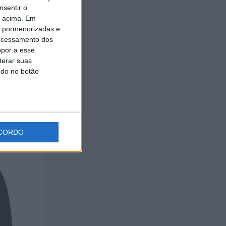
l do
nsentir o
 e do
o acima. Em
is pormenorizadas e
ocessamento dos
opor a esse
terar suas
ndo no botão
CORDO