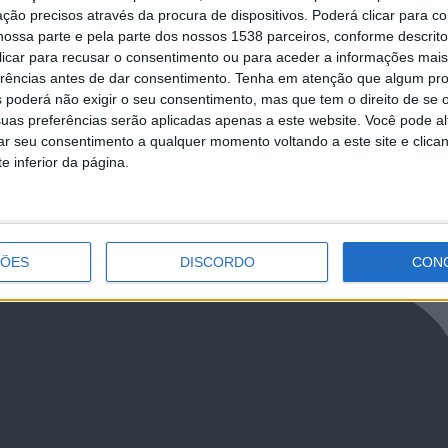
cidadania e do Património”
EB de Dume de Braga na final naciona
ção precisos através da procura de dispositivos. Poderá clicar para co
concurso “As Olimpíadas da Cidadania
ossa parte e pela parte dos nossos 1538 parceiros, conforme descrit
Património”
 clicar para recusar o consentimento ou para aceder a informações ma
erências antes de dar consentimento.
Tenha em atenção que algum pr
 poderá não exigir o seu consentimento, mas que tem o direito de se 
uas preferências serão aplicadas apenas a este website. Você pode al
rar seu consentimento a qualquer momento voltando a este site e clica
NCa2l2ckl3RkxJ
e inferior da página.
ÇÕES
DISCORDO
CON