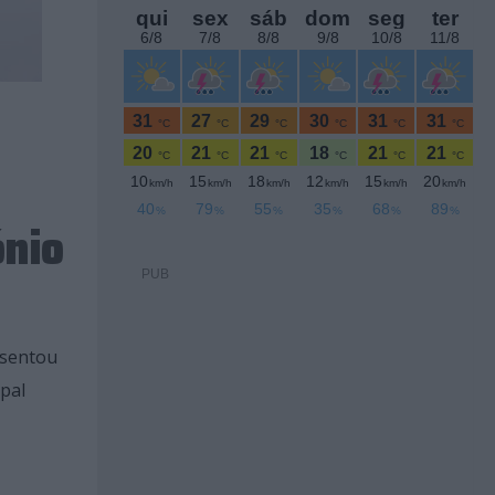
ónio
PUB
esentou
pal