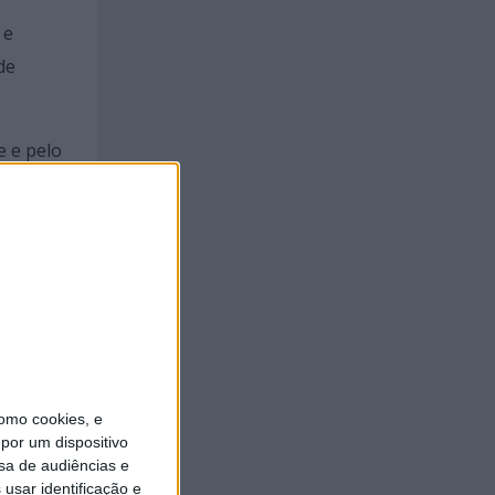
 e
de
e e pelo
omo cookies, e
por um dispositivo
sa de audiências e
nho e a
usar identificação e