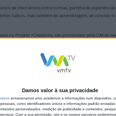
ico de intercâmbio entre turmas, partilha de experiências
entos lúdicos, mas também de aprendizagem, de convívio e 
radas no Projeto +Cidadania, são promovidas pela CIM do Av
lo Programa Regional NORTE 2030/FSE.
Damos valor à sua privacidade
ceiros
armazenamos e/ou acedemos a informações num dispositivo, c
essoais, como identificadores únicos e informações padrão enviadas 
conteúdos personalizados, medição de publicidade e conteúdos, pesqui
cipal do concurso “As
EB Domingos de Abreu de Vieira do Mi
serviços.
Com a sua permissão, nós e os nossos parceiros poderemos 