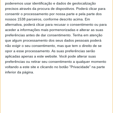
dos recursos hídricos, fundamentais para setores como
poderemos usar identificação e dados de geolocalização
precisos através da procura de dispositivos. Poderá clicar para
a saúde, a alimentação, a energia ou a indústria.
consentir o processamento por nossa parte e pela parte dos
nossos 1538 parceiros, conforme descrito acima. Em
alternativa, poderá clicar para recusar o consentimento ou para
aceder a informações mais pormenorizadas e alterar as suas
preferências antes de dar consentimento.
Tenha em atenção
que algum processamento dos seus dados pessoais poderá
não exigir o seu consentimento, mas que tem o direito de se
Em Esposende, a qualidade da água da rede pública é
opor a esse processamento. As suas preferências serão
monitorizada semanalmente, através da recolha de
aplicadas apenas a este website. Você pode alterar suas
amostras nas torneiras dos consumidores, de acordo
preferências ou retirar seu consentimento a qualquer momento
voltando a este site e clicando no botão "Privacidade" na parte
com o Programa de Controlo da Qualidade da Água. Em
inferior da página.
2024, foram selecionados 108 pontos de amostragem,
abrangendo as 15 freguesias do concelho.
A avaliação externa confirma que a água distribuída em
Esposende se mantém, há 18 anos consecutivos, entre