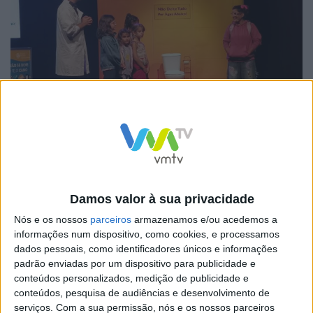
Com caráter pedagógico e lúdico, a ação visou
Damos valor à sua privacidade
sensibilizar os mais novos para a importância da
Nós e os nossos
parceiros
armazenamos e/ou acedemos a
informações num dispositivo, como cookies, e processamos
preservação da água, promovendo uma consciência
dados pessoais, como identificadores únicos e informações
ambiental desde cedo. O Dia Nacional da Água celebra-
padrão enviadas por um dispositivo para publicidade e
se, em Portugal, a 1 de outubro e tem como objetivo
conteúdos personalizados, medição de publicidade e
conteúdos, pesquisa de audiências e desenvolvimento de
alertar para a necessidade de uma gestão sustentável
serviços.
Com a sua permissão, nós e os nossos parceiros