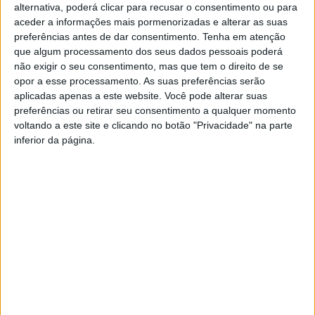
alternativa, poderá clicar para recusar o consentimento ou para
aceder a informações mais pormenorizadas e alterar as suas
preferências antes de dar consentimento.
Tenha em atenção
que algum processamento dos seus dados pessoais poderá
não exigir o seu consentimento, mas que tem o direito de se
opor a esse processamento. As suas preferências serão
aplicadas apenas a este website. Você pode alterar suas
“Entrudo Genuíno ” em
Cabril volta a celebrar o
preferências ou retirar seu consentimento a qualquer momento
Cabril foi um sucesso
Entrudo
voltando a este site e clicando no botão "Privacidade" na parte
inferior da página.
Incêndio em Cabril mobiliza 4
meios aéreos