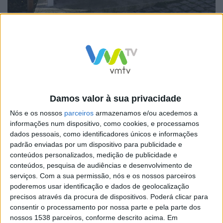
DR/Freguesia de Cabril
O Caminho Cultural de Cabril é um projeto de Arte
Urbana da Junta de Freguesia de Cabril que encontrou
nas paragens de autocarro o local ideal para as
pinturas ligadas à história, às tradições laborais e à
Damos valor à sua privacidade
cultura popular.
Nós e os nossos
parceiros
armazenamos e/ou acedemos a
informações num dispositivo, como cookies, e processamos
dados pessoais, como identificadores únicos e informações
padrão enviadas por um dispositivo para publicidade e
conteúdos personalizados, medição de publicidade e
Esta exposição será, então, constituída pelas pinturas
conteúdos, pesquisa de audiências e desenvolvimento de
que retratam os costumes e as tradições de Cabril
serviços.
Com a sua permissão, nós e os nossos parceiros
poderemos usar identificação e dados de geolocalização
(esboços e pinturas finais) e exibidos vídeos dos
precisos através da procura de dispositivos. Poderá clicar para
trabalhos efetuados no terreno e dos Pontos de
consentir o processamento por nossa parte e pela parte dos
nossos 1538 parceiros, conforme descrito acima. Em
Interesse Turístico deste território.