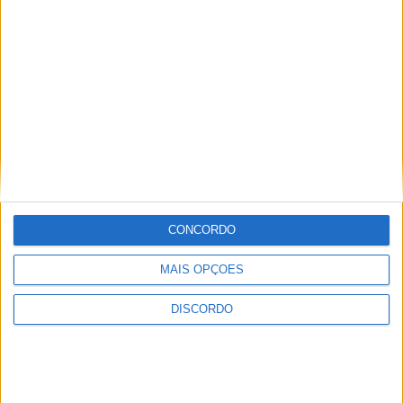
CONCORDO
MAIS OPÇÕES
DISCORDO
Vila de Rossas em Vieira do Minho celebrou 25 anos