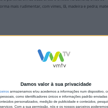
forma mais rudimentar, com vimes, lã, madeira e pedra; mate
mados à mão pelos participantes manifestam-se em diversas
namentos dos artesãos e por uma paisagem sonora que se 
tendeu também às plantas espontâneas, nesta exposição são
Damos valor à sua privacidade
 com o lançamento da coleção de livros Saber a Terra.
ceiros
armazenamos e/ou acedemos a informações num dispositivo, c
essoais, como identificadores únicos e informações padrão enviadas 
conteúdos personalizados, medição de publicidade e conteúdos, pesqui
serviços.
Com a sua permissão, nós e os nossos parceiros poderemos 