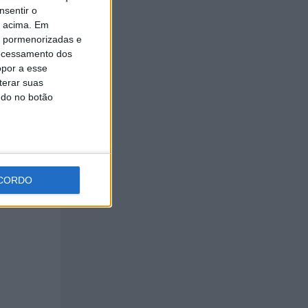
nsentir o
o acima. Em
is pormenorizadas e
ocessamento dos
, Ana
opor a esse
terar suas
reira e
ndo no botão
CORDO
Beatriz
 Pereira