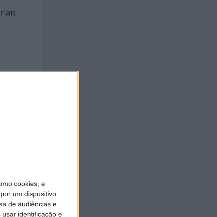
riais
 formas
compôs
omo cookies, e
por um dispositivo
sa de audiências e
usar identificação e