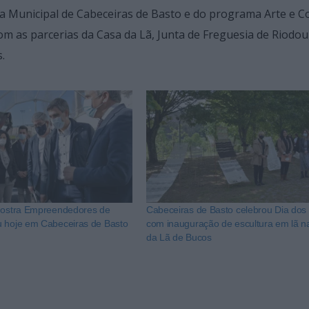
a Municipal de Cabeceiras de Basto e do programa Arte e 
com as parcerias da Casa da Lã, Junta de Freguesia de Riodou
.
Mostra Empreendedores de
Cabeceiras de Basto celebrou Dia do
 hoje em Cabeceiras de Basto
com inauguração de escultura em lã n
da Lã de Bucos