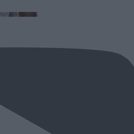
LkR5TmFiVWVZZDhv