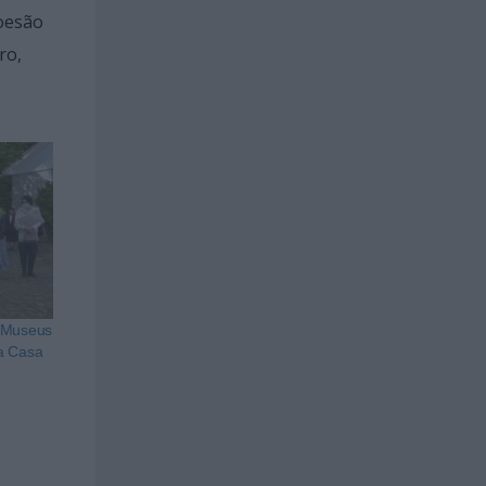
Coesão
ro,
s Museus
a Casa