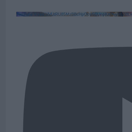
YouTube Video VVUtRU85MzBBcHpOcU5BUnpKX0wyV1ZB