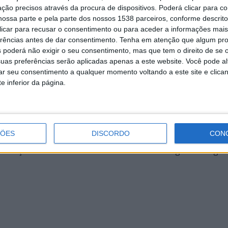
ção precisos através da procura de dispositivos. Poderá clicar para co
ossa parte e pela parte dos nossos 1538 parceiros, conforme descrit
 clicar para recusar o consentimento ou para aceder a informações ma
erências antes de dar consentimento.
Tenha em atenção que algum pr
 Pedreiro José Eduardo / Mulheres de Bucos: Ilídia Oliveira
 poderá não exigir o seu consentimento, mas que tem o direito de se 
uas preferências serão aplicadas apenas a este website. Você pode al
s, Maria Simões, Elisa Brás e Laura Neiva / Pastoras Rosa Pe
rar seu consentimento a qualquer momento voltando a este site e clica
e inferior da página.
ÇÕES
DISCORDO
CON
ra Rodrigues e Rodrigo Camacho) / Som e Apoio à Produção: 
 / Edição de Vídeo: Mariana Vasconcelos / Fotografia: Magda