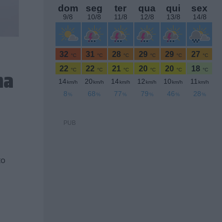
na
PUB
to