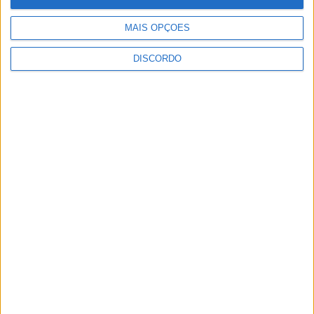
MAIS OPÇÕES
DISCORDO
Vila Verde prepara-se para voltar a celebrar as suas raízes com
o regresso da Rota das Colheitas