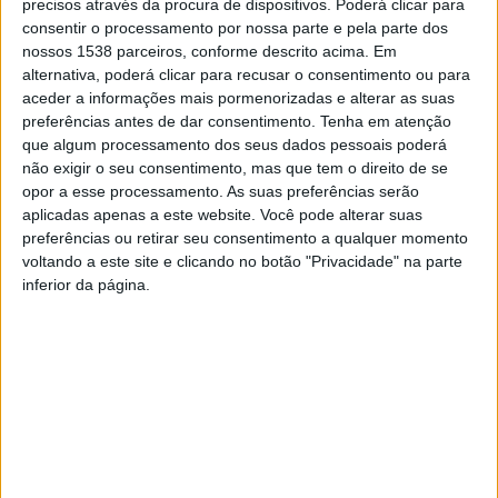
contando com um efectivo de 81 militares da FAP e 4
precisos através da procura de dispositivos. Poderá clicar para
consentir o processamento por nossa parte e pela parte dos
aeronaves F-16 M, sediados na base aérea de Šiauliai,
nossos 1538 parceiros, conforme descrito acima. Em
na Lituânia. Esta base dista cerca de 120 km da
alternativa, poderá clicar para recusar o consentimento ou para
aceder a informações mais pormenorizadas e alterar as suas
fronteira, a Sul, com a província da Federação Russa de
preferências antes de dar consentimento.
Tenha em atenção
Kaliningrad (“Калининград”).
que algum processamento dos seus dados pessoais poderá
não exigir o seu consentimento, mas que tem o direito de se
opor a esse processamento. As suas preferências serão
aplicadas apenas a este website. Você pode alterar suas
Artigo publicado em parceria com “Espada & Escudo”
preferências ou retirar seu consentimento a qualquer momento
voltando a este site e clicando no botão "Privacidade" na parte
inferior da página.
Destacamento de
Destacamento de