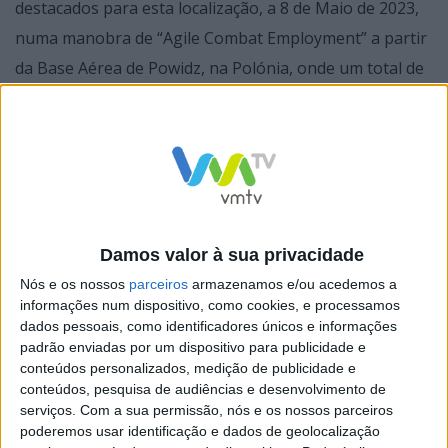
destacados para esta localização, a 8 de Maio de 2023,
numa manobra de “Agile Combat Employment” a partir
da Base Aérea de Powidz, na Polónia, onde um total de
12 unidades estão sediadas desde os inícios de Abril de
2023. A base de Ämari dista cerca de 205 km da
fronteira, a Leste, com a Federação Russa, e cerca de
355 km da sua segunda maior cidade, São Petersburgo
(“Санкт-Петербу́рг”).
Damos valor à sua privacidade
Nós e os nossos
parceiros
armazenamos e/ou acedemos a
informações num dispositivo, como cookies, e processamos
dados pessoais, como identificadores únicos e informações
OS F-16 M da FAP fazem parte de um destacamento sob
padrão enviadas por um dispositivo para publicidade e
comando do Tenente-Coronel José Dias, afectos ao
conteúdos personalizados, medição de publicidade e
conteúdos, pesquisa de audiências e desenvolvimento de
NATO “Baltic Air Policing”, que se iniciou a 1 de Abril de
serviços.
Com a sua permissão, nós e os nossos parceiros
2023 e que se prolongará até 31 de Julho de 2023,
poderemos usar identificação e dados de geolocalização