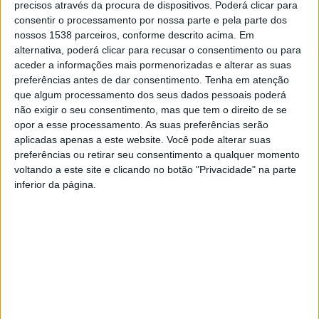
precisos através da procura de dispositivos. Poderá clicar para
vereadora da Cultura, Raul Cunha, vereador do
consentir o processamento por nossa parte e pela parte dos
nossos 1538 parceiros, conforme descrito acima. Em
Ambiente, de Marta Coutada, diretora executiva da
alternativa, poderá clicar para recusar o consentimento ou para
Comunidade Intermunicipal (CIM) do Ave, e da curadora
aceder a informações mais pormenorizadas e alterar as suas
preferências antes de dar consentimento.
Tenha em atenção
Helena Mendes Pereira. Foram igualmente convidados
que algum processamento dos seus dados pessoais poderá
os presidentes das Juntas de Freguesia de Queimadela,
não exigir o seu consentimento, mas que tem o direito de se
opor a esse processamento. As suas preferências serão
Revelhe e Travassós.
aplicadas apenas a este website. Você pode alterar suas
preferências ou retirar seu consentimento a qualquer momento
voltando a este site e clicando no botão "Privacidade" na parte
inferior da página.
Intervenções dos presentes no momento inaugural
O
Presidente da Câmara realçou: “É com muita satisfação
que inauguro esta obra, um projeto que leva a arte a
um espaço improvável, enriquecendo aquele que é o
nosso paraíso, a Barragem da Queimadela”. O autarca
apelou ainda à importância de se cuidar da Barragem e