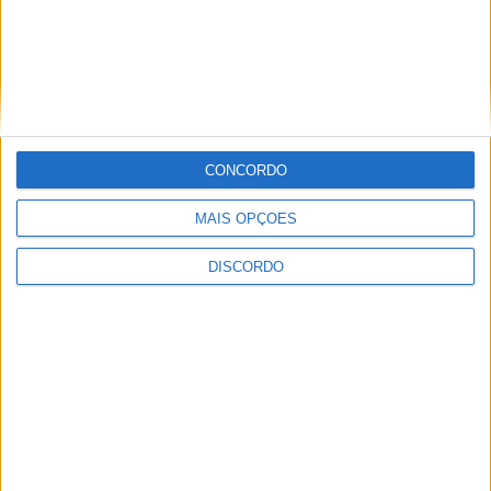
artista alemão realizada na
Aldeia do Pontido
CONCORDO
Fafe dedica fim de semana à
promoção da Vitela Assada à
Moda de Fafe
MAIS OPÇÕES
DISCORDO
YouTube Video
VVUtRU85MzBBcHpOcU5BUnpKX0wyV1ZBLmNCa2l2ckl3RkxJ