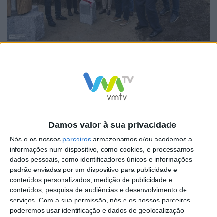
O ponto de partida para a proposta do artista foram as
características naturais e patrimoniais da Aldeia do
Pontido. Nesse sentido, a intervenção pretende
valorizar a poesia do lugar, de uma natureza intacta,
com a presença de uma floresta de carvalhos e um
património com arquitetura tradicional em granito. O
Damos valor à sua privacidade
artista entende a escultura como um padrão que
Nós e os nossos
parceiros
armazenamos e/ou acedemos a
estabelece um sinal, marca o lugar, criando o espaço
informações num dispositivo, como cookies, e processamos
dados pessoais, como identificadores únicos e informações
simbólico que pode ser descoberto.
padrão enviadas por um dispositivo para publicidade e
conteúdos personalizados, medição de publicidade e
O momento inaugural contou com a presença do
conteúdos, pesquisa de audiências e desenvolvimento de
serviços.
Com a sua permissão, nós e os nossos parceiros
artista Volker Schnüttgen, Antero Barbosa, presidente
poderemos usar identificação e dados de geolocalização
da Câmara Municipal de Fafe, Paula Nogueira,