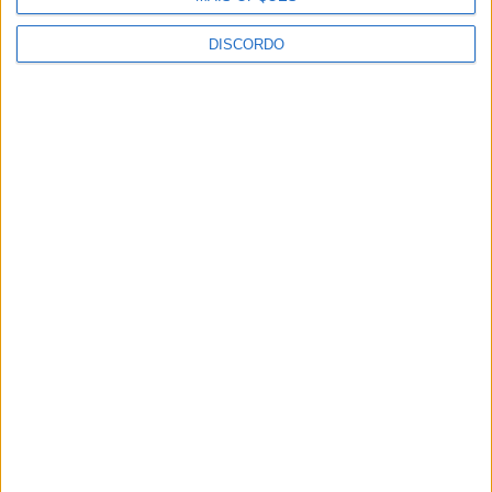
DISCORDO
Vila de Rossas em Vieira do Minho celebrou 25 anos