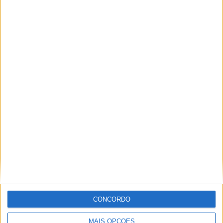
Festival da Juventude em Barcelos promete dois dias intensos
de animação
CONCORDO
MAIS OPÇÕES