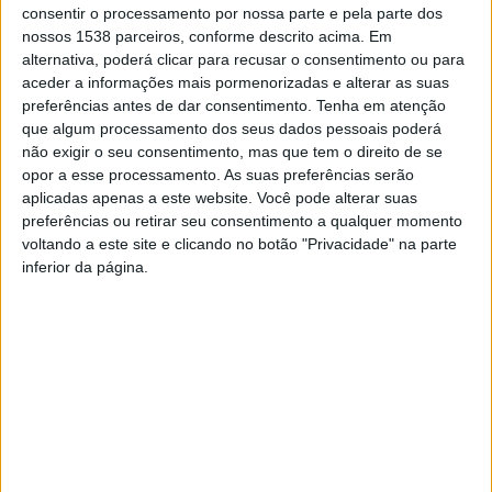
Márcia Barros, Vereadora responsável pela Proteção
consentir o processamento por nossa parte e pela parte dos
nossos 1538 parceiros, conforme descrito acima. Em
Animal, explica que “
esta é uma
medida que garante
o
alternativa, poderá clicar para recusar o consentimento ou para
respeito pela vida animal e a defesa da saúde pública
.
aceder a informações mais pormenorizadas e alterar as suas
preferências antes de dar consentimento.
Tenha em atenção
Mantemos o apoio
para a realização da esterilização
que algum processamento dos seus dados pessoais poderá
dos animais de companhia, para aqueles que
não exigir o seu consentimento, mas que tem o direito de se
efetivamente precisam, garantindo deste
opor a esse processamento. As suas preferências serão
aplicadas apenas a este website. Você pode alterar suas
modo
o
controlo da
sobrepopulação
e a diminuição do
preferências ou retirar seu consentimento a qualquer momento
abandono
dos animais
.
“
voltando a este site e clicando no botão "Privacidade" na parte
inferior da página.
Fafe cria Programa Municipal
Município promove nova
de Proteção Animal
campanha de esterilização
de animais de companhia