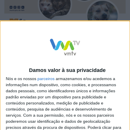
Assim, no âmbito do Programa Municipal de Proteção
Animal, a Câmara aprovou a continuidade da ação de
sensibilização e controlo, através de um apoio aos
municípes mais carenciados para a realização da
Damos valor à sua privacidade
esterilização dos seus animais de companhia. Foram
Nós e os nossos
parceiros
armazenamos e/ou acedemos a
aprovados apoios financeiros que estipulam a
informações num dispositivo, como cookies, e processamos
atribuição de quantias fixas por cada esterilização e
dados pessoais, como identificadores únicos e informações
padrão enviadas por um dispositivo para publicidade e
definidos os respetivos montantes.
conteúdos personalizados, medição de publicidade e
conteúdos, pesquisa de audiências e desenvolvimento de
serviços.
Com a sua permissão, nós e os nossos parceiros
poderemos usar identificação e dados de geolocalização
precisos através da procura de dispositivos. Poderá clicar para