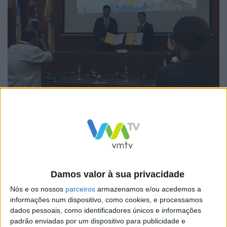
O Município de Vila Nova de Famalicão esteve
representado por uma delegação presidida pelo
vereador do Ambiente, Hélder Pereira, que também foi
acompanhada por altos Representantes da Comissão
Europeia para o Programa IURC Ásia e Australásia.
Damos valor à sua privacidade
Nós e os nossos
parceiros
armazenamos e/ou acedemos a
informações num dispositivo, como cookies, e processamos
dados pessoais, como identificadores únicos e informações
padrão enviadas por um dispositivo para publicidade e
A visita além-fronteiras incluiu contactos institucionais