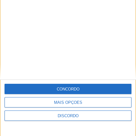
Festival da Juventude em Barcelos promete dois dias intensos
de animação
CONCORDO
MAIS OPÇÕES
DISCORDO