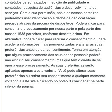
conteúdos personalizados, medição de publicidade e
com o Ministro do Ambiente e Assuntos Sociais de
conteúdos, pesquisa de audiências e desenvolvimento de
Penang State, Phee Boon Poh, e com os Presidentes
serviços.
Com a sua permissão, nós e os nossos parceiros
poderemos usar identificação e dados de geolocalização
das Câmaras Municipais de Penang Island e de
precisos através da procura de dispositivos. Poderá clicar para
Seberang Perai, Yew Tung Seang e Azhar bin Haji
consentir o processamento por nossa parte e pela parte dos
nossos 1538 parceiros, conforme descrito acima. Em
Arshad, respetivamente.
alternativa, poderá clicar para recusar o consentimento ou para
aceder a informações mais pormenorizadas e alterar as suas
Estes acordos abrem portas para a cooperação efetiva
preferências antes de dar consentimento.
Tenha em atenção
entre estes territórios nos domínios da economia
que algum processamento dos seus dados pessoais poderá
não exigir o seu consentimento, mas que tem o direito de se
circular, da gestão de resíduos e da água, do
opor a esse processamento. As suas preferências serão
desenvolvimento urbano sustentável e da inovação,
aplicadas apenas a este website. Você pode alterar suas
preferências ou retirar seu consentimento a qualquer momento
através da organização e promoção de eventos
voltando a este site e clicando no botão "Privacidade" na parte
conjuntos, visitas técnicas, partilha de conhecimento,
inferior da página.
envolvimento de peritos e dos principais stakeholders,
discussão e desenho de políticas locais nos domínios da
transição climática e do Green Deal.