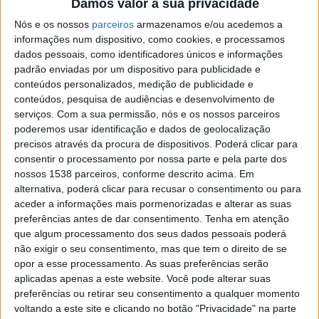
Damos valor à sua privacidade
“É um resultado histórico para Famalicão que
Nós e os nossos
parceiros
armazenamos e/ou acedemos a
informações num dispositivo, como cookies, e processamos
demonstra bem o rigor e o sentido de responsabilidade
dados pessoais, como identificadores únicos e informações
com que estamos a gerir a autarquia”, refere Mário
padrão enviadas por um dispositivo para publicidade e
conteúdos personalizados, medição de publicidade e
Passos, Presidente da Câmara Municipal.
conteúdos, pesquisa de audiências e desenvolvimento de
serviços.
Com a sua permissão, nós e os nossos parceiros
poderemos usar identificação e dados de geolocalização
precisos através da procura de dispositivos. Poderá clicar para
consentir o processamento por nossa parte e pela parte dos
O relatório, que todos os anos apresenta uma análise
nossos 1538 parceiros, conforme descrito acima. Em
alternativa, poderá clicar para recusar o consentimento ou para
económica e financeira das contas dos 308 municípios
aceder a informações mais pormenorizadas e alterar as suas
portugueses, apresenta ainda outros indicadores que
preferências antes de dar consentimento.
Tenha em atenção
confirmam a boa saúde das contas municipais
que algum processamento dos seus dados pessoais poderá
não exigir o seu consentimento, mas que tem o direito de se
famalicenses.
opor a esse processamento. As suas preferências serão
aplicadas apenas a este website. Você pode alterar suas
Famalicão é o quarto município de grande dimensão
preferências ou retirar seu consentimento a qualquer momento
(23.º no ranking global) com maior equilíbrio
voltando a este site e clicando no botão "Privacidade" na parte