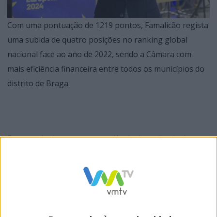
Com uma pontuação de 1219 pontos, Famalicão regista
uma subida de quatro posições no ranking global
nacional face ao ano de 2022, sendo a Câmara com
mais eficiência financeira entre todos os municípios do
distrito de Braga.
Este resultado acentua a tendência de melhoria da
eficiência financeira de Famalicão, que sempre esteve
entre os melhores do país desde que o ranking é
elaborado, há já 20 anos. Só entre 2017 e 2023 o
município passou de 16.º para 8.º entre os municípios da
sua dimensão.