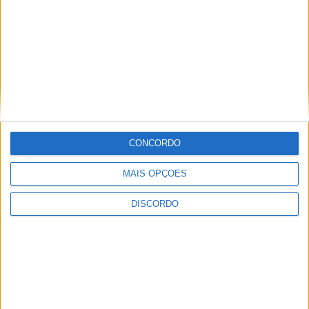
CONCORDO
MAIS OPÇÕES
DISCORDO
A tradição voltou a ganhar vida em Barcelos com a 43ª Mostra
Internacional de Artesanato e Cerâmica