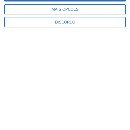
MAIS OPÇÕES
DISCORDO
Vila de Rossas em Vieira do Minho celebrou 25 anos