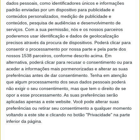
dados pessoais, como identificadores únicos e informações
padrão enviadas por um dispositivo para publicidade e
conteúdos personalizados, medição de publicidade e
conteúdos, pesquisa de audiências e desenvolvimento de
serviços.
Com a sua permissão, nós e os nossos parceiros
poderemos usar identificação e dados de geolocalização
Contudo, o Executivo Municipal quer todo o território a
precisos através da procura de dispositivos. Poderá clicar para
remar no mesmo sentido e, por isso, vai lançar mão de
consentir o processamento por nossa parte e pela parte dos
um conjunto de medidas de incentivo e de apoio à
nossos 1538 parceiros, conforme descrito acima. Em
alternativa, poderá clicar para recusar o consentimento ou para
poupança energética para os cidadãos e para entidades
aceder a informações mais pormenorizadas e alterar as suas
coletivas.
preferências antes de dar consentimento.
Tenha em atenção
que algum processamento dos seus dados pessoais poderá
A criação de uma via verde para licenciamentos de
não exigir o seu consentimento, mas que tem o direito de se
opor a esse processamento. As suas preferências serão
Comunidades de Energia Renováveis, a disponibilização
aplicadas apenas a este website. Você pode alterar suas
de um mapa solar e simulador do potencial solar do
preferências ou retirar seu consentimento a qualquer momento
voltando a este site e clicando no botão "Privacidade" na parte
concelho, a criação da vertente eficiência energética no
inferior da página.
programa Casa Feliz para apoiar familias carenciadas a
aumentarem a eficiências duas suas habitações e a