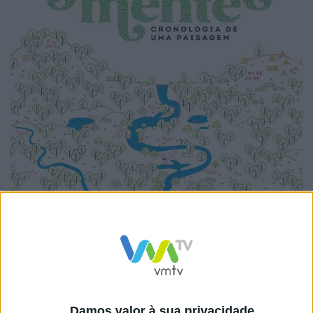
Partindo de um conjunto de diagramas e desenhos que
procuram retratar o panorama famalicense de há seis
mil anos, a exposição propõe uma jornada pela história
da paisagem com início no momento em que surgiam
os primeiros povoados até aos dias de hoje, num
Damos valor à sua privacidade