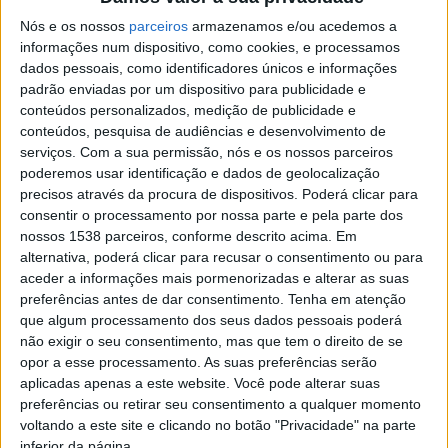
convite a uma reflexão sobre o que se pretende para o
Nós e os nossos
parceiros
armazenamos e/ou acedemos a
informações num dispositivo, como cookies, e processamos
território no futuro.
dados pessoais, como identificadores únicos e informações
padrão enviadas por um dispositivo para publicidade e
conteúdos personalizados, medição de publicidade e
conteúdos, pesquisa de audiências e desenvolvimento de
serviços.
Com a sua permissão, nós e os nossos parceiros
Composta também por várias fotografias panorâmicas
poderemos usar identificação e dados de geolocalização
precisos através da procura de dispositivos. Poderá clicar para
de 360 graus que mostram a evolução do território, a
consentir o processamento por nossa parte e pela parte dos
exposição irá oferecer ainda um conjunto de
nossos 1538 parceiros, conforme descrito acima. Em
experiências sensoriais.
alternativa, poderá clicar para recusar o consentimento ou para
aceder a informações mais pormenorizadas e alterar as suas
preferências antes de dar consentimento.
Tenha em atenção
“Para melhor perspetivar um futuro para o território
que algum processamento dos seus dados pessoais poderá
que nos sustenta é importante conhecer o seu
não exigir o seu consentimento, mas que tem o direito de se
passado. O percurso que nos trouxe ao ordenamento
opor a esse processamento. As suas preferências serão
aplicadas apenas a este website. Você pode alterar suas
que conhecemos hoje que acompanhou o avanço da
preferências ou retirar seu consentimento a qualquer momento
tecnologia, teve a influência de povos distantes, do
voltando a este site e clicando no botão "Privacidade" na parte
inferior da página.