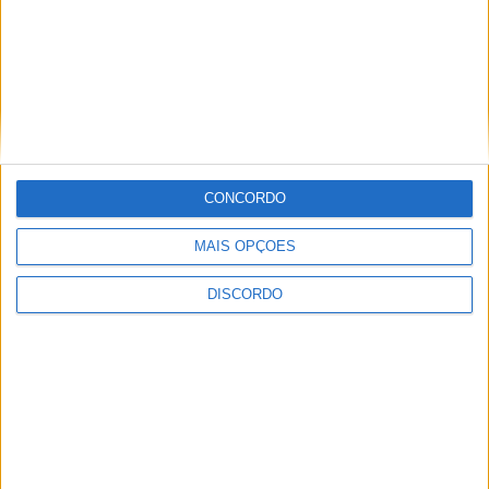
CONCORDO
MAIS OPÇÕES
DISCORDO
Festival da Juventude em Barcelos promete dois dias intensos
de animação