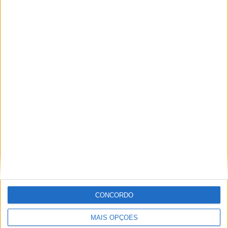
maior orçamento de sempre
orçamento responsável e
do Município de Famalicão
ambicioso
Famalicão investe 27,9
milhões de euros na
Educação
YouTube Video
VVUtRU85MzBBcHpOcU5BUnpKX0wyV1ZBLmNCa2l2ckl3RkxJ
CONCORDO
MAIS OPÇÕES