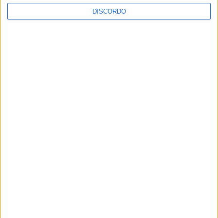
DISCORDO
A tradição voltou a ganhar vida em Barcelos com a 43ª Mostra
Internacional de Artesanato e Cerâmica