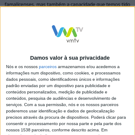
famalicenses, mas também a capacidade que temos tido
de nos dotar de meios para os concretizarmos,
nomeadamente de financiamento comunitário”,
o
que,explicou,
“não se consegue com sorte, mas sim com
muito trabalho por parte da Câmara Municipal que tem
trabalhado ao máximo para aproveitar todas as
Damos valor à sua privacidade
oportunidades de financiamento que vão surgindo”.
A
Nós e os nossos
parceiros
armazenamos e/ou acedemos a
este propósito,
r
efira-se que só neste mandato, a
informações num dispositivo, como cookies, e processamos
autarquia já captou mais de 170 milhões de euros em
dados pessoais, como identificadores únicos e informações
financiamento.
padrão enviadas por um dispositivo para publicidade e
conteúdos personalizados, medição de publicidade e
conteúdos, pesquisa de audiências e desenvolvimento de
Famalicão entra em 2025 com um investimento recorde
serviços.
Com a sua permissão, nós e os nossos parceiros
de mais de 77 milhões de euros – um aumento de 98%
poderemos usar identificação e dados de geolocalização
face a 2024 – com destaque para as áreas do Ambiente,
precisos através da procura de dispositivos. Poderá clicar para
consentir o processamento por nossa parte e pela parte dos
Habitação, Educação, Saúde, Desporto, Vias e
nossos 1538 parceiros, conforme descrito acima. Em