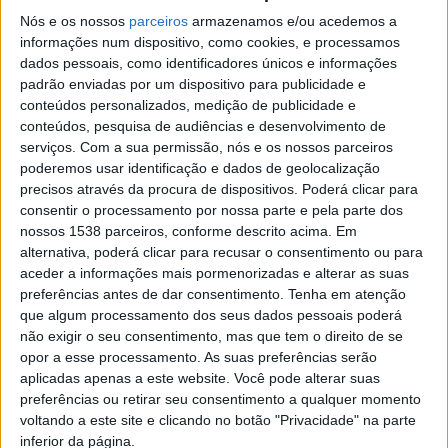
laços familiares, promover estilos de vida saudáveis e
Nós e os nossos
parceiros
armazenamos e/ou acedemos a
informações num dispositivo, como cookies, e processamos
proporcionar momentos de partilha e aprendizagem
dados pessoais, como identificadores únicos e informações
em contexto comunitário.
padrão enviadas por um dispositivo para publicidade e
conteúdos personalizados, medição de publicidade e
conteúdos, pesquisa de audiências e desenvolvimento de
serviços.
Com a sua permissão, nós e os nossos parceiros
poderemos usar identificação e dados de geolocalização
A programação inclui animação de rua, workshops
precisos através da procura de dispositivos. Poderá clicar para
consentir o processamento por nossa parte e pela parte dos
temáticos para famílias, oficinas de olaria e modelagem
nossos 1538 parceiros, conforme descrito acima. Em
em barro, um passeio interpretativo pelo centro
alternativa, poderá clicar para recusar o consentimento ou para
aceder a informações mais pormenorizadas e alterar as suas
histórico de Barcelos, ações de sensibilização sobre
preferências antes de dar consentimento.
Tenha em atenção
cuidados a prestar aos animais, uma feira de adoção
que algum processamento dos seus dados pessoais poderá
não exigir o seu consentimento, mas que tem o direito de se
animal e um espetáculo de dança.
opor a esse processamento. As suas preferências serão
aplicadas apenas a este website. Você pode alterar suas
Entre os destaques da iniciativa encontra-se o
preferências ou retirar seu consentimento a qualquer momento
workshop “Bem-estar familiar ao longo do ciclo de
voltando a este site e clicando no botão "Privacidade" na parte
inferior da página.
vida”, desenvolvido no âmbito do projeto