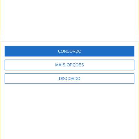
CONCORDO
MAIS OPÇÕES
DISCORDO
A tradição voltou a ganhar vida em Barcelos com a 43ª Mostra
Internacional de Artesanato e Cerâmica