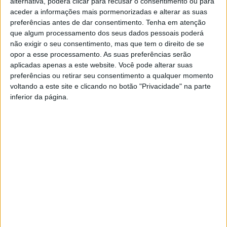
alternativa, poderá clicar para recusar o consentimento ou para
aceder a informações mais pormenorizadas e alterar as suas
preferências antes de dar consentimento.
Tenha em atenção
que algum processamento dos seus dados pessoais poderá
Homem detido por violência
Fernando António Peixoto de
não exigir o seu consentimento, mas que tem o direito de se
doméstica em Braga
Barros foi encontrado sem
opor a esse processamento. As suas preferências serão
vida
aplicadas apenas a este website. Você pode alterar suas
preferências ou retirar seu consentimento a qualquer momento
voltando a este site e clicando no botão "Privacidade" na parte
inferior da página.
Forum Braga apresenta
agenda festiva entre o final
de dezembro e o início de
janeiro