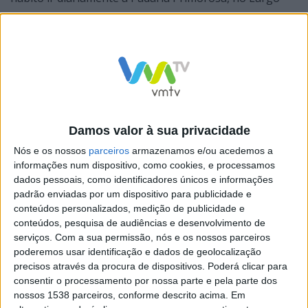
Senhora-a-Branca.
O homem vive sozinho e não teria problemas de saúde
que o levassem a desorientar-se.
Damos valor à sua privacidade
O desaparecimento foi comunicado à PSP de Braga.
Nós e os nossos
parceiros
armazenamos e/ou acedemos a
informações num dispositivo, como cookies, e processamos
dados pessoais, como identificadores únicos e informações
padrão enviadas por um dispositivo para publicidade e
conteúdos personalizados, medição de publicidade e
conteúdos, pesquisa de audiências e desenvolvimento de
A família apela a que quem tenha notícias do paradeiro
serviços.
Com a sua permissão, nós e os nossos parceiros
de Fernando Silva que contacte as autoridades policiais.
poderemos usar identificação e dados de geolocalização
precisos através da procura de dispositivos. Poderá clicar para
consentir o processamento por nossa parte e pela parte dos
nossos 1538 parceiros, conforme descrito acima. Em