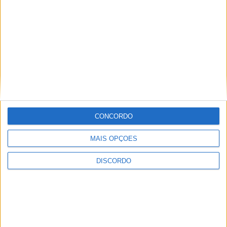
CONCORDO
MAIS OPÇÕES
Vila Verde prepara-se para voltar a celebrar as suas raízes com
DISCORDO
o regresso da Rota das Colheitas