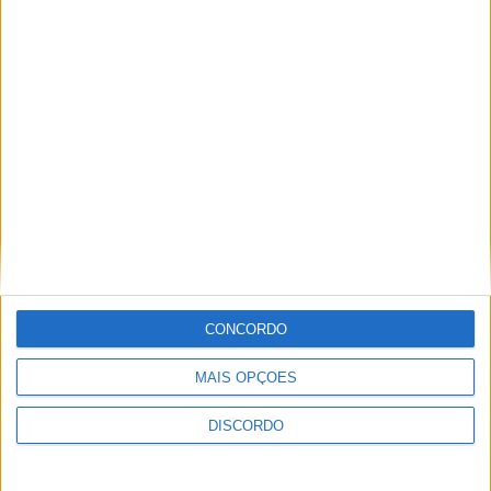
Concluída a operação de
requalificação do edifício da
Adega Cultural de Vila Verde
YouTube Video
VVUtRU85MzBBcHpOcU5BUnpKX0wyV1ZBLkR5TmFiVWVZZDhv
CONCORDO
MAIS OPÇÕES
DISCORDO