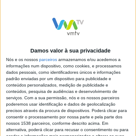
recebe o espetáculo musical da Orquestra Viv’Arte, que
sobe ao palco acompanhada pela reconhecida cantora
Anabela. A animação prolonga-se pela madrugada com
o AfterParty – Espaço Jovem, a partir das 00h00, na
Avenida Professor Machado Vilela.
Damos valor à sua privacidade
Nós e os nossos
parceiros
armazenamos e/ou acedemos a
informações num dispositivo, como cookies, e processamos
Os mais novos também têm lugar de destaque nas
dados pessoais, como identificadores únicos e informações
festividades
padrão enviadas por um dispositivo para publicidade e
conteúdos personalizados, medição de publicidade e
conteúdos, pesquisa de audiências e desenvolvimento de
serviços.
Com a sua permissão, nós e os nossos parceiros
poderemos usar identificação e dados de geolocalização
precisos através da procura de dispositivos. Poderá clicar para
No feriado nacional desta quarta-feira, as festividades
consentir o processamento por nossa parte e pela parte dos
continuam com uma programação especialmente rica e
nossos 1538 parceiros, conforme descrito acima. Em
diversificada. Às 10h00, a Academia de Música de Vila
alternativa, poderá clicar para recusar o consentimento ou para
aceder a informações mais pormenorizadas e alterar as suas