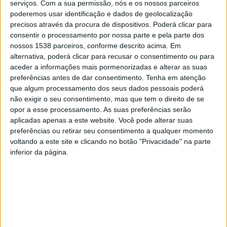
às 23h00.
serviços.
Com a sua permissão, nós e os nossos parceiros
poderemos usar identificação e dados de geolocalização
precisos através da procura de dispositivos. Poderá clicar para
consentir o processamento por nossa parte e pela parte dos
nossos 1538 parceiros, conforme descrito acima. Em
alternativa, poderá clicar para recusar o consentimento ou para
A atuação dos Ranchos Folclóricos está prevista para as
aceder a informações mais pormenorizadas e alterar as suas
15h30, em frente aos Paços do Concelho. Participam
preferências antes de dar consentimento.
Tenha em atenção
que algum processamento dos seus dados pessoais poderá
neste Festival, na primeira parte o Grupo Folclórico da
não exigir o seu consentimento, mas que tem o direito de se
Universidade Sénior de Vieira do Minho; Associação
opor a esse processamento. As suas preferências serão
Cultural, Desportiva e Recreativa “ Os Ceifeiros de
aplicadas apenas a este website. Você pode alterar suas
preferências ou retirar seu consentimento a qualquer momento
Cantelões”; Grupo Folclórico dos Pescadores das
voltando a este site e clicando no botão "Privacidade" na parte
Caxinas e Poça da Barca – Vila do Conde; Rancho
inferior da página.
Folclórico Passarinhos da Ribeira; Rancho Folclórico as
Trigueirinhas do Pisão- Vila Nova de Gaia; Grupo
Folclórico das Lavradeiras da Meadela – Viana do
Castelo; Rancho Folclórico de Santa Luzia de Airões –