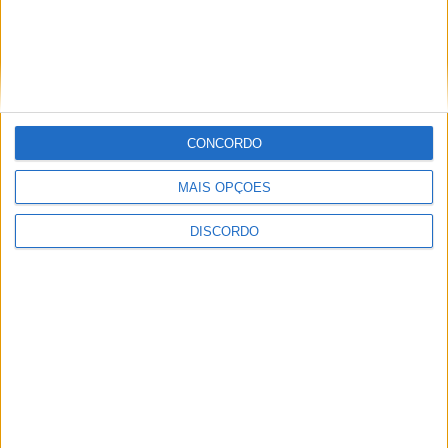
CONCORDO
MAIS OPÇÕES
Festival da Juventude em Barcelos promete dois dias intensos
de animação
DISCORDO