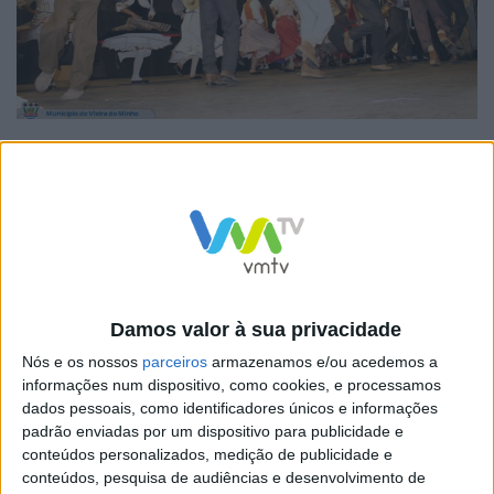
Para além da vertente cultural, esta atividade prima
também pela partilha, convívio e diversão que gera
entre os participantes em pleno verão. O Festival de
Folclore tem início, pelas 14h30, com a concentração
dos onze ranchos participantes no certame junto ao
Damos valor à sua privacidade
antigo quartel dos Bombeiros Voluntários, seguindo-
Nós e os nossos
parceiros
armazenamos e/ou acedemos a
se, pelas 15h00, o desfile dos Ranchos pela Avenida
informações num dispositivo, como cookies, e processamos
Barjona de Freitas. O evento vai decorrer em dois
dados pessoais, como identificadores únicos e informações
períodos, a primeira parte inicia pelas 15h30 e termina
padrão enviadas por um dispositivo para publicidade e
conteúdos personalizados, medição de publicidade e
pelas 18h30, a segunda parte inicia às 21h30 e termina
conteúdos, pesquisa de audiências e desenvolvimento de