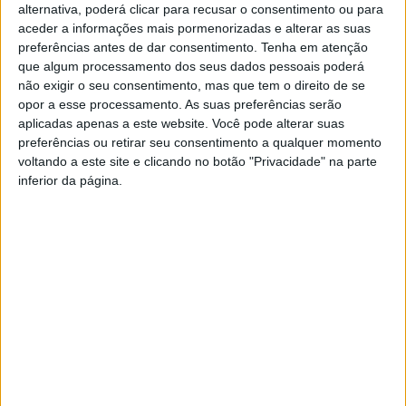
alternativa, poderá clicar para recusar o consentimento ou para
aceder a informações mais pormenorizadas e alterar as suas
preferências antes de dar consentimento.
Tenha em atenção
que algum processamento dos seus dados pessoais poderá
não exigir o seu consentimento, mas que tem o direito de se
opor a esse processamento. As suas preferências serão
aplicadas apenas a este website. Você pode alterar suas
preferências ou retirar seu consentimento a qualquer momento
Obras de requalificação na
Homem detido por violência
voltando a este site e clicando no botão "Privacidade" na parte
A28 entre Viana do Castelo e
doméstica e apreensão de
a Póvoa de Varzim
armas na Póvoa de Varzim
inferior da página.
Dois identificados por
extorsão e contrafação nos
concelhos de Póvoa de
Varzim e Vila do Conde