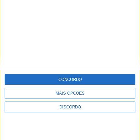
CONCORDO
MAIS OPÇÕES
DISCORDO
Vila Verde prepara-se para voltar a celebrar as suas raízes com
o regresso da Rota das Colheitas