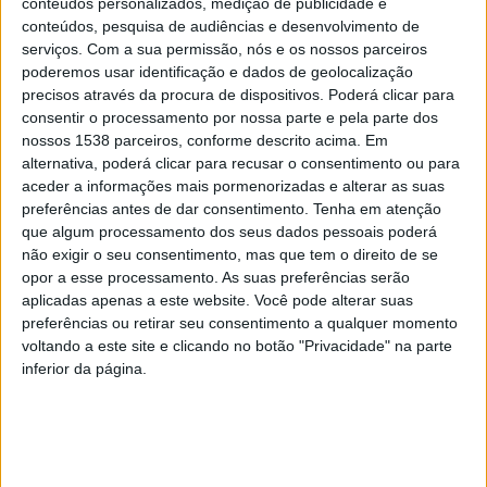
conteúdos personalizados, medição de publicidade e
conteúdos, pesquisa de audiências e desenvolvimento de
Vieira do Minho, presencialmente nos serviços ou pelo
serviços.
Com a sua permissão, nós e os nossos parceiros
contacto telefónico 253 649 270.
poderemos usar identificação e dados de geolocalização
precisos através da procura de dispositivos. Poderá clicar para
Regras específicas para algumas freguesias
consentir o processamento por nossa parte e pela parte dos
nossos 1538 parceiros, conforme descrito acima. Em
alternativa, poderá clicar para recusar o consentimento ou para
aceder a informações mais pormenorizadas e alterar as suas
preferências antes de dar consentimento.
Tenha em atenção
que algum processamento dos seus dados pessoais poderá
Nas freguesias de Parada de Bouro, Ruivães e
não exigir o seu consentimento, mas que tem o direito de se
Salamonde, a recolha de monos continuará a ser
opor a esse processamento. As suas preferências serão
aplicadas apenas a este website. Você pode alterar suas
realizada através dos depósitos temporários
preferências ou retirar seu consentimento a qualquer momento
existentes, onde os munícipes poderão proceder à
voltando a este site e clicando no botão "Privacidade" na parte
deposição dos resíduos em articulação com as juntas de
inferior da página.
freguesia. Posteriormente, a Câmara Municipal
assegura a recolha e encaminhamento para as
instalações da Braval.