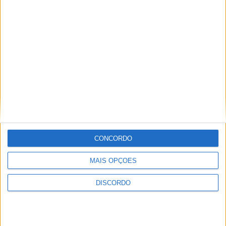
A tradição voltou a ganhar vida em Barcelos com a 43ª Mostra
Internacional de Artesanato e Cerâmica
CONCORDO
MAIS OPÇÕES
DISCORDO