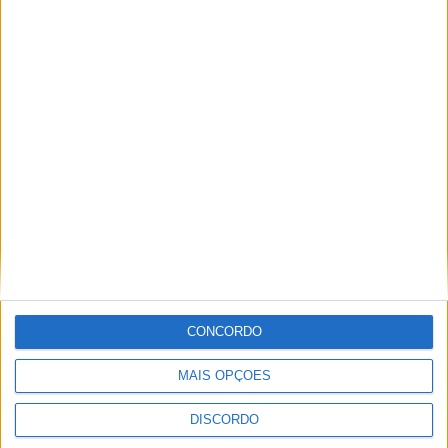
A tradição voltou a ganhar vida em Barcelos com a 43ª Mostra
Internacional de Artesanato e Cerâmica
CONCORDO
MAIS OPÇÕES
DISCORDO