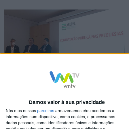
António Barroso do pelouro das Freguesias afirmou
Damos valor à sua privacidade
que “é muito importante dotar os nossos Autarcas da
melhor e mais actual informação sobre legislação e
Nós e os nossos
parceiros
armazenamos e/ou acedemos a
informações num dispositivo, como cookies, e processamos
outros procedimentos para melhor desenvolverem a
dados pessoais, como identificadores únicos e informações
sua actividade para elevarem o patamar de
padrão enviadas por um dispositivo para publicidade e