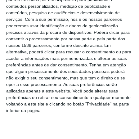
conteúdos personalizados, medição de publicidade e
desenvolvimento do Concelho. Esta acção de formação
conteúdos, pesquisa de audiências e desenvolvimento de
incidiu sobre contratação pública, uma área que tem
serviços.
Com a sua permissão, nós e os nossos parceiros
poderemos usar identificação e dados de geolocalização
vindo a ter várias alterações e actualizações e que é
precisos através da procura de dispositivos. Poderá clicar para
fundamental para a actividade diária das Juntas de
consentir o processamento por nossa parte e pela parte dos
Freguesia”.
nossos 1538 parceiros, conforme descrito acima. Em
alternativa, poderá clicar para recusar o consentimento ou para
aceder a informações mais pormenorizadas e alterar as suas
Depois da realização de três edições online do “curso
preferências antes de dar consentimento.
Tenha em atenção
breve de direito das Freguesias” a última já neste
que algum processamento dos seus dados pessoais poderá
não exigir o seu consentimento, mas que tem o direito de se
mandato, agora em formato presencial, o Município de
opor a esse processamento. As suas preferências serão
Braga volta às acções de formação com as Juntas de
aplicadas apenas a este website. Você pode alterar suas
Freguesia, um trabalho de grande relevância
preferências ou retirar seu consentimento a qualquer momento
voltando a este site e clicando no botão "Privacidade" na parte
principalmente para muitos Autarcas que iniciaram
inferior da página.
funções desde Outubro de 2021.