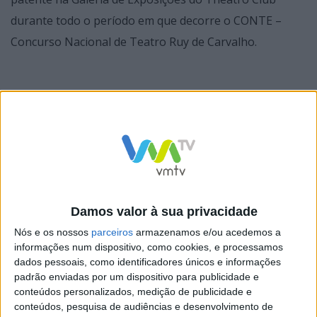
durante todo o período em que decorre o CONTE –
Concurso Nacional de Teatro Ruy de Carvalho.
O artista estará presente na inauguração, marcada
para 30 de janeiro, sexta-feira, pelas 21h00, data em
que sobe ao palco o primeiro espetáculo agendado no
âmbito deste concurso.
Damos valor à sua privacidade
Serão cerca de 60 trabalhos que este filho da terra traz
Nós e os nossos
parceiros
armazenamos e/ou acedemos a
à Póvoa de Lanhoso. Alguns deles foram realizados
informações num dispositivo, como cookies, e processamos
propositadamente para esta mostra, entre os quais se
dados pessoais, como identificadores únicos e informações
padrão enviadas por um dispositivo para publicidade e
destaca o retrato de Ruy de Carvalho, patrono do
conteúdos personalizados, medição de publicidade e
concurso.
conteúdos, pesquisa de audiências e desenvolvimento de