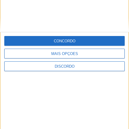
CONCORDO
MAIS OPÇÕES
Festival da Juventude em Barcelos promete dois dias intensos
de animação
DISCORDO