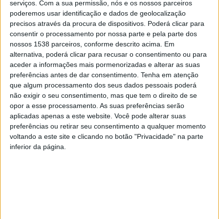
serviços.
Com a sua permissão, nós e os nossos parceiros
poderemos usar identificação e dados de geolocalização
precisos através da procura de dispositivos. Poderá clicar para
consentir o processamento por nossa parte e pela parte dos
nossos 1538 parceiros, conforme descrito acima. Em
Carlos Correia realça este trabalho por ter tido o
alternativa, poderá clicar para recusar o consentimento ou para
privilégio de conhecer pessoalmente esta figura maior
aceder a informações mais pormenorizadas e alterar as suas
do teatro nacional, precisamente no Theatro Club, a 20
preferências antes de dar consentimento.
Tenha em atenção
que algum processamento dos seus dados pessoais poderá
de maio de 2023.
não exigir o seu consentimento, mas que tem o direito de se
opor a esse processamento. As suas preferências serão
Desde 2018, o autor é presença assídua nas Exposições
aplicadas apenas a este website. Você pode alterar suas
preferências ou retirar seu consentimento a qualquer momento
Abertas organizadas pelo Município, sendo esta a sua
voltando a este site e clicando no botão "Privacidade" na parte
primeira exposição individual na Póvoa de Lanhoso.
inferior da página.
Carlos Correia, pintor e retratista autodidata, conta no
seu vasto currículo com a participação em várias feiras
e conferências internacionais, tendo participado, em