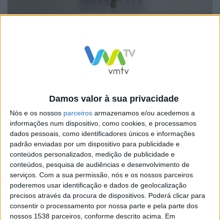
No âmbito de uma investigação por violência
doméstica, os militares da Guarda apuraram que o
suspeito, um homem de 27 anos, exercia violência física
e verbal contra a vítima, sua companheira de 24 anos.
Após diligências policiais, foi dado cumprimento a um
Damos valor à sua privacidade
mandado de busca domiciliária, onde foi apreendido o
Nós e os nossos
parceiros
armazenamos e/ou acedemos a
seguinte material:
informações num dispositivo, como cookies, e processamos
dados pessoais, como identificadores únicos e informações
padrão enviadas por um dispositivo para publicidade e
conteúdos personalizados, medição de publicidade e
conteúdos, pesquisa de audiências e desenvolvimento de
Um revólver;
serviços.
Com a sua permissão, nós e os nossos parceiros
poderemos usar identificação e dados de geolocalização
51 munições.
precisos através da procura de dispositivos. Poderá clicar para
Os factos foram comunicados ao Tribunal Judicial de
consentir o processamento por nossa parte e pela parte dos
Guimarães.
nossos 1538 parceiros, conforme descrito acima. Em