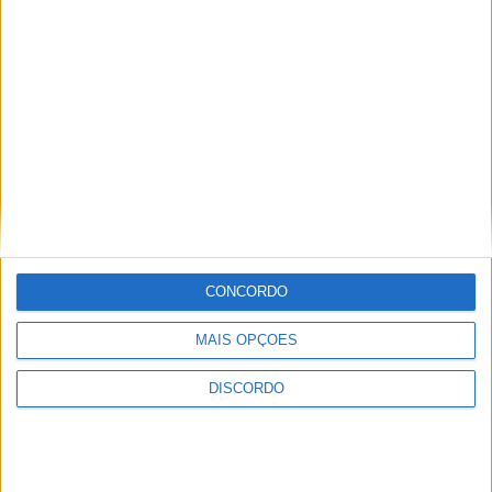
CONCORDO
MAIS OPÇÕES
DISCORDO
Vila Verde prepara-se para voltar a celebrar as suas raízes com
o regresso da Rota das Colheitas