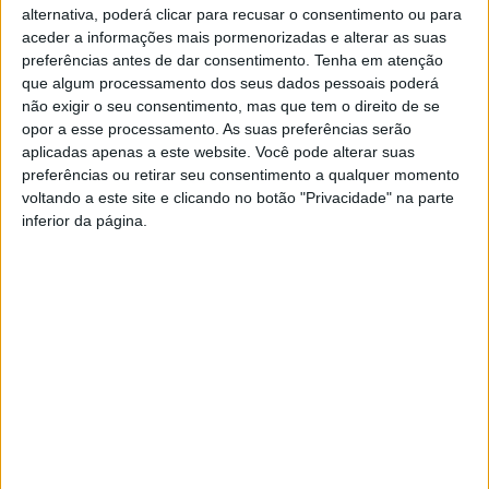
alternativa, poderá clicar para recusar o consentimento ou para
aceder a informações mais pormenorizadas e alterar as suas
preferências antes de dar consentimento.
Tenha em atenção
que algum processamento dos seus dados pessoais poderá
não exigir o seu consentimento, mas que tem o direito de se
opor a esse processamento. As suas preferências serão
aplicadas apenas a este website. Você pode alterar suas
GNR detém homem por
GNR apreende armas no
preferências ou retirar seu consentimento a qualquer momento
violência doméstica
âmbito de violência
voltando a este site e clicando no botão "Privacidade" na parte
doméstica em Fafe
inferior da página.
GNR apreende arma por
violência doméstica