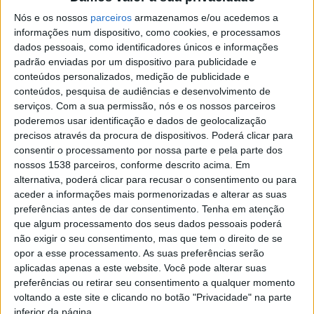
concelho, ao mesmo tempo que atrai um público
Nós e os nossos
parceiros
armazenamos e/ou acedemos a
diversificado e potencia o desenvolvimento económico
informações num dispositivo, como cookies, e processamos
local”. Segundo o vereador, este é um caminho que
dados pessoais, como identificadores únicos e informações
padrão enviadas por um dispositivo para publicidade e
“além de preservar o património industrial, valoriza
conteúdos personalizados, medição de publicidade e
também o presente e o futuro da economia do
conteúdos, pesquisa de audiências e desenvolvimento de
serviços.
Com a sua permissão, nós e os nossos parceiros
concelho”.
poderemos usar identificação e dados de geolocalização
precisos através da procura de dispositivos. Poderá clicar para
consentir o processamento por nossa parte e pela parte dos
nossos 1538 parceiros, conforme descrito acima. Em
alternativa, poderá clicar para recusar o consentimento ou para
A participação de empresas de diversos setores tem
aceder a informações mais pormenorizadas e alterar as suas
sido já uma realidade, integrando a oferta de Turismo
preferências antes de dar consentimento.
Tenha em atenção
que algum processamento dos seus dados pessoais poderá
Industrial e mostrando o envolvimento do tecido
não exigir o seu consentimento, mas que tem o direito de se
empresarial local na promoção desta estratégia.
opor a esse processamento. As suas preferências serão
aplicadas apenas a este website. Você pode alterar suas
Além disso, o enoturismo emerge como um produto
preferências ou retirar seu consentimento a qualquer momento
estratégico, com quintas produtoras de vinhos da
voltando a este site e clicando no botão "Privacidade" na parte
inferior da página.