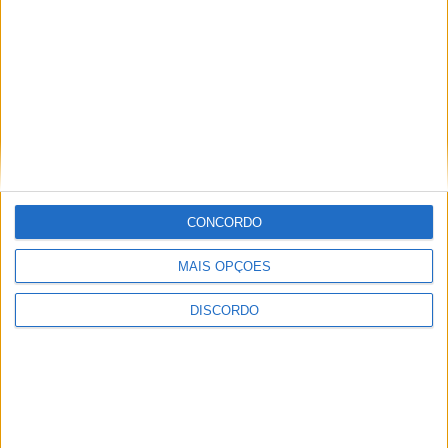
CONCORDO
MAIS OPÇÕES
DISCORDO
Vila de Rossas em Vieira do Minho celebrou 25 anos