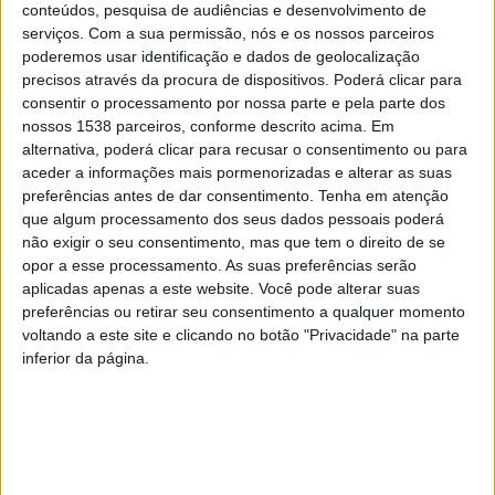
conteúdos, pesquisa de audiências e desenvolvimento de
legumes e que servirão para a colocação dos resíduos
serviços.
Com a sua permissão, nós e os nossos parceiros
orgânicos nas habitações, bem como oferta de sacos
poderemos usar identificação e dados de geolocalização
precisos através da procura de dispositivos. Poderá clicar para
de pano de maiores dimensões.
consentir o processamento por nossa parte e pela parte dos
nossos 1538 parceiros, conforme descrito acima. Em
alternativa, poderá clicar para recusar o consentimento ou para
Dada a situação pandémica, há ainda atividades online.
aceder a informações mais pormenorizadas e alterar as suas
preferências antes de dar consentimento.
Tenha em atenção
Estão agendadas duas conferências neste formato.
que algum processamento dos seus dados pessoais poderá
Para a noite do dia 23, está agendado o webinar
não exigir o seu consentimento, mas que tem o direito de se
“Microplásticos em ecossistemas dulçaquícolas: Um
opor a esse processamento. As suas preferências serão
aplicadas apenas a este website. Você pode alterar suas
problema ambiental emergente”, que terá como
preferências ou retirar seu consentimento a qualquer momento
oradora Ana Luisa Silva, do Centro de Estudos do
voltando a este site e clicando no botão "Privacidade" na parte
inferior da página.
Ambiente e do Mar, da Universidade de Aveiro. Serão
apresentados alguns resultados de estudos científicos
que têm permitido identificar e compreender os efeitos
adversos que os microplásticos poderão provocar