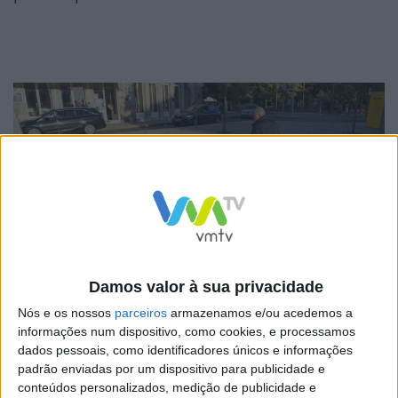
Damos valor à sua privacidade
Nós e os nossos
parceiros
armazenamos e/ou acedemos a
“Mercado sem plástico” é outra das iniciativas que
informações num dispositivo, como cookies, e processamos
dados pessoais, como identificadores únicos e informações
prevê a distribuição de sacos biodegradáveis e
padrão enviadas por um dispositivo para publicidade e
compostáveis no Mercado Municipal, para as frutas e
conteúdos personalizados, medição de publicidade e