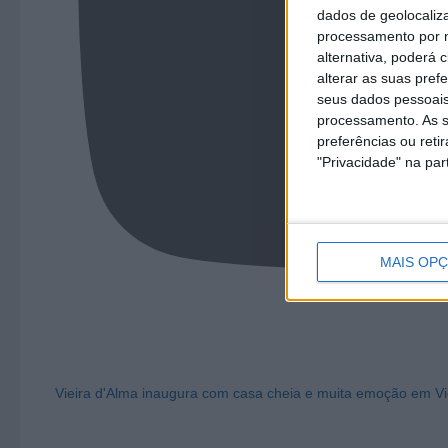
dados de geolocaliza
processamento por n
alternativa, poderá
alterar as suas pref
seus dados pessoais
processamento. As s
preferências ou reti
"Privacidade" na part
MAIS OP
Vieira d'Alma inaugura com casa cheia e muita emoção em Vi