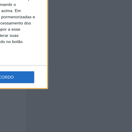
nsentir o
o acima. Em
is pormenorizadas e
ocessamento dos
opor a esse
terar suas
ndo no botão
CORDO