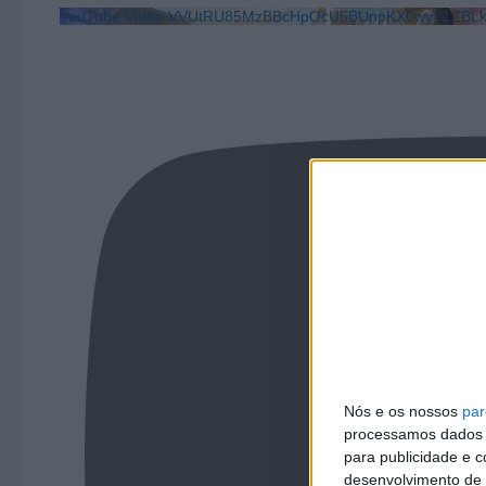
YouTube Video VVUtRU85MzBBcHpOcU5BUnpKX0wyV1ZB
Nós e os nossos
par
processamos dados p
para publicidade e 
desenvolvimento de 