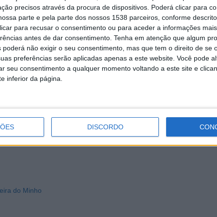
ção precisos através da procura de dispositivos. Poderá clicar para co
ossa parte e pela parte dos nossos 1538 parceiros, conforme descrit
 clicar para recusar o consentimento ou para aceder a informações ma
erências antes de dar consentimento.
Tenha em atenção que algum pr
 poderá não exigir o seu consentimento, mas que tem o direito de se 
uas preferências serão aplicadas apenas a este website. Você pode al
rar seu consentimento a qualquer momento voltando a este site e clica
e inferior da página.
ÇÕES
DISCORDO
CON
eira do Minho