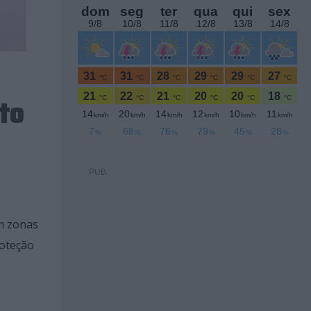
to
PUB
m zonas
roteção