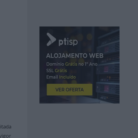
itada
vigor