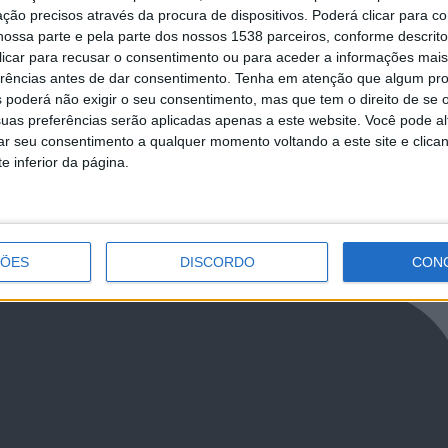
fe
doméstica
ção precisos através da procura de dispositivos. Poderá clicar para co
ossa parte e pela parte dos nossos 1538 parceiros, conforme descrit
 clicar para recusar o consentimento ou para aceder a informações ma
erências antes de dar consentimento.
Tenha em atenção que algum pr
 poderá não exigir o seu consentimento, mas que tem o direito de se 
uas preferências serão aplicadas apenas a este website. Você pode al
rar seu consentimento a qualquer momento voltando a este site e clica
e inferior da página.
LkR5TmFiVWVZZDhv
ÇÕES
DISCORDO
CON