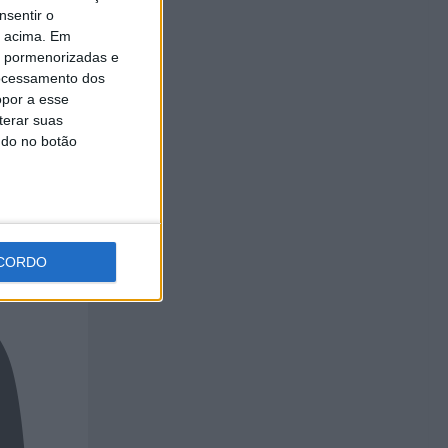
nsentir o
o acima. Em
is pormenorizadas e
ocessamento dos
opor a esse
terar suas
ndo no botão
CORDO