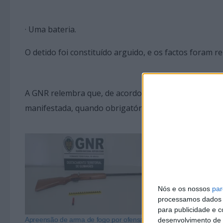
· Uma bateria.
O detido foi constituído arguido, e os factos foram r
A GNR relembra que, de acordo com o Regime Jurídic
manifestada, quando obrigatório, constitui um crime 
Nós e os nossos
par
processamos dados p
para publicidade e 
Apreensão de arma de fogo por ofensas à
GNR detém hom
desenvolvimento de 