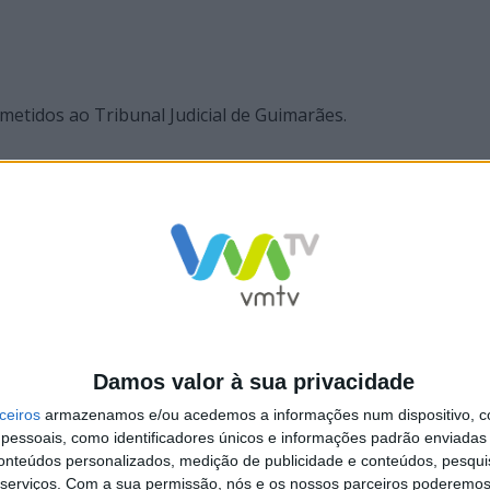
emetidos ao Tribunal Judicial de Guimarães.
o das Armas e Munições, quem detiver arma não registada 
de posse ilegal de arma.
Damos valor à sua privacidade
ceiros
armazenamos e/ou acedemos a informações num dispositivo, c
essoais, como identificadores únicos e informações padrão enviadas 
conteúdos personalizados, medição de publicidade e conteúdos, pesqui
em por posse ilegal de arma
GNR de Fafe apreende arma por violê
serviços.
Com a sua permissão, nós e os nossos parceiros poderemos 