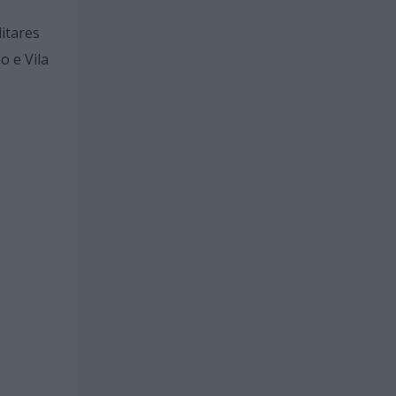
itares
 e Vila