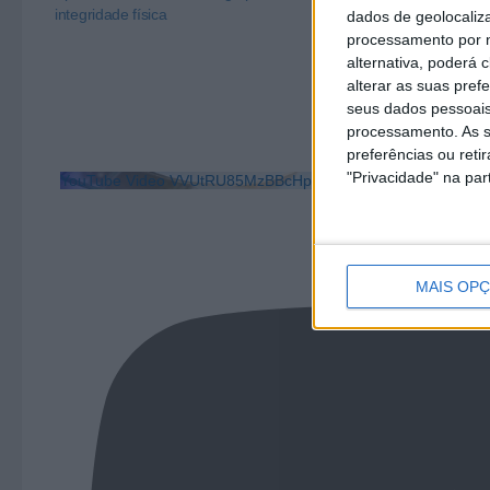
integridade física
de fogo em Fa
dados de geolocaliza
processamento por n
alternativa, poderá
alterar as suas pref
seus dados pessoais
processamento. As s
preferências ou reti
"Privacidade" na part
YouTube Video VVUtRU85MzBBcHpOcU5BUnpKX0wyV1ZB
MAIS OP