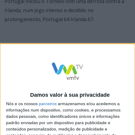
Portugal iniciou o Torneio com uma derrota contra a
Irlanda, num jogo intenso e decidido no
prolongamento, Portugal 64 Irlanda 67.
O segundo jogo opôs a Polónia a Irlanda, os Polacos
venceram os Irlandeses apesar de liderarem
praticamente todo o jogo, houve momentos em que a
Polonia deixou a Irlanda encostar, colocando em causa
o resultado final. Polonia 74, Irlanda 63.
Damos valor à sua privacidade
Na terceira e última jornada que opôs a seleção
Nós e os nossos
parceiros
armazenamos e/ou acedemos a
informações num dispositivo, como cookies, e processamos
Nacional à Polónia, a seleção de Portugal não foi feliz
dados pessoais, como identificadores únicos e informações
apesar dos esforços dos portugueses a vitória sorriu
padrão enviadas por um dispositivo para publicidade e
conteúdos personalizados, medição de publicidade e
ao Polacos por 58-53.