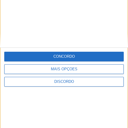
CONCORDO
MAIS OPÇÕES
DISCORDO
Vila de Rossas em Vieira do Minho celebrou 25 anos