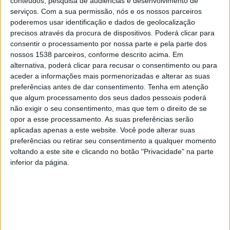
conteúdos, pesquisa de audiências e desenvolvimento de
serviços.
Com a sua permissão, nós e os nossos parceiros
poderemos usar identificação e dados de geolocalização
No final António Cardoso, Presidente do Município de
precisos através da procura de dispositivos. Poderá clicar para
consentir o processamento por nossa parte e pela parte dos
Vieira do Minho, Manuel Fernandes Presidente da
nossos 1538 parceiros, conforme descrito acima. Em
Federação Portuguesa de Basquetebol e o Presidente
alternativa, poderá clicar para recusar o consentimento ou para
aceder a informações mais pormenorizadas e alterar as suas
da Associação de Basquetebol de Braga, Fernando
preferências antes de dar consentimento.
Tenha em atenção
Monteiro, entregaram os troféus as equipas.
que algum processamento dos seus dados pessoais poderá
não exigir o seu consentimento, mas que tem o direito de se
Classificação Final
opor a esse processamento. As suas preferências serão
aplicadas apenas a este website. Você pode alterar suas
preferências ou retirar seu consentimento a qualquer momento
voltando a este site e clicando no botão "Privacidade" na parte
1ª Polonia
inferior da página.
2ª Irlanda
3º Portugal