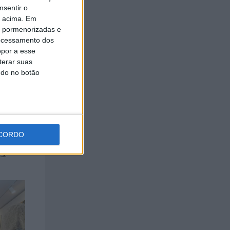
nsentir o
o acima. Em
is pormenorizadas e
tos,
ocessamento dos
opor a esse
terar suas
ndo no botão
 partir
CORDO
ia –
s.