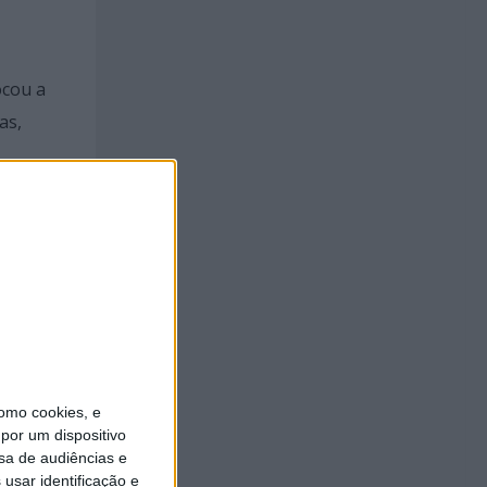
ocou a
as,
a arte
oduziram
omo cookies, e
por um dispositivo
sa de audiências e
ade de
usar identificação e