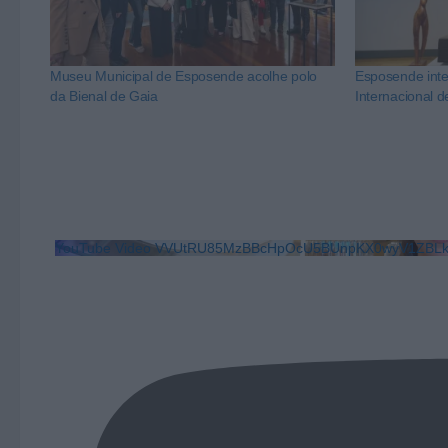
Museu Municipal de Esposende acolhe polo
Esposende integ
da Bienal de Gaia
Internacional d
YouTube Video VVUtRU85MzBBcHpOcU5BUnpKX0wyV1ZB