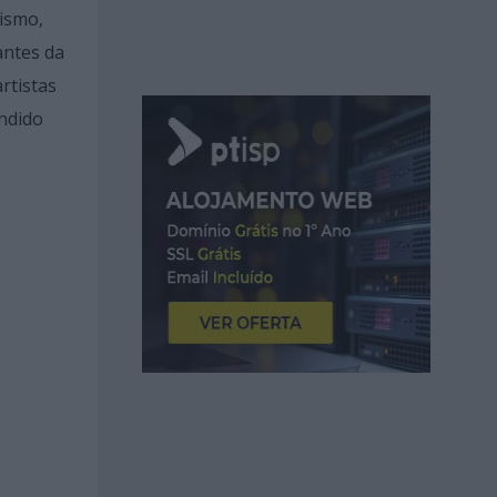
ismo,
antes da
rtistas
ândido