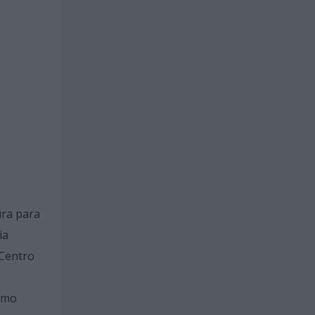
ura para
ia
 Centro
como