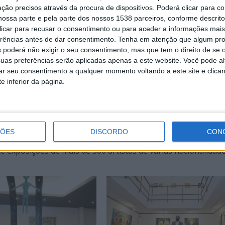
ça as pessoas refletir”, sublinhou Agostinho Santos.
ção precisos através da procura de dispositivos. Poderá clicar para co
reúne artistas de nível nacional que partilham o espaço com
ossa parte e pela parte dos nossos 1538 parceiros, conforme descrit
 clicar para recusar o consentimento ou para aceder a informações ma
mos obras de artistas de todo o mundo”, disse Agostinho San
erências antes de dar consentimento.
Tenha em atenção que algum pr
elar “interesse em desenvolver um projeto de cultura”.
 poderá não exigir o seu consentimento, mas que tem o direito de se 
uas preferências serão aplicadas apenas a este website. Você pode al
rar seu consentimento a qualquer momento voltando a este site e clica
e inferior da página.
 a sexta-feira, das 10h00 às 13h00 e das 14h00 às 17h00 (a
0 às 17h00 (a partir de junho até às 18 horas).
ÇÕES
DISCORDO
CON
em Lever, Vila Nova de Gaia, é organizada pela Artistas de Ga
te exposições de mais de 300 artistas de várias nacionalidade