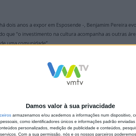
e há dois anos a expor em Esposende -, Benjamim Pereira ev
do que “o investimento na cultura acompanha as outras áre
o de uma comunidade”.
Braga, pretende que “este não seja um caso isolado e que 
Damos valor à sua privacidade
relação que Esposende tem com vultos da cultura que ali pr
ceiros
armazenamos e/ou acedemos a informações num dispositivo, c
essoais, como identificadores únicos e informações padrão enviadas 
conteúdos personalizados, medição de publicidade e conteúdos, pesqui
 seja uma bienal que sensibiliza os artistas para a necessid
serviços.
Com a sua permissão, nós e os nossos parceiros poderemos 