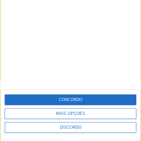
A tradição voltou a ganhar vida em Barcelos com a 43ª Mostra
Internacional de Artesanato e Cerâmica
CONCORDO
MAIS OPÇÕES
DISCORDO