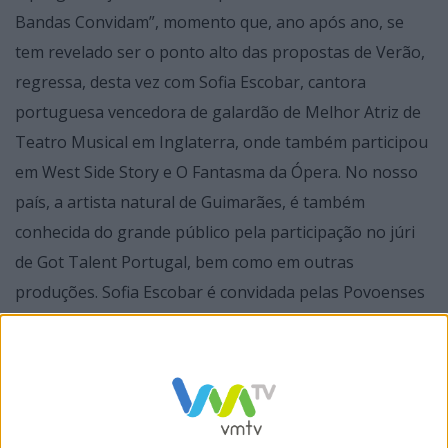
Bandas Convidam”, momento que, ano após ano, se
tem revelado ser o ponto alto das propostas de Verão,
regressa, desta vez com Sofia Escobar, cantora
portuguesa vencedora de galardão de Melhor Atriz de
Teatro Musical em Inglaterra, onde também participou
em West Side Story e O Fantasma da Ópera. No nosso
país, a artista natural de Guimarães, é também
conhecida do grande público pela participação no júri
de Got Talent Portugal, bem como em outras
produções. Sofia Escobar é convidada pelas Povoenses
Banda de Música dos Bombeiros Voluntários da Póvoa
de Lanhoso e Banda Musical de Calvos, para uma
colaboração que subirá ao Anfiteatro do Pontido, na
noite de 7 de agosto. Depois de Zé Amaro, em 2024, e
de Os Pêgas, em 2025, as expectativas estão,