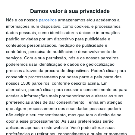
novamente, elevadas.
Damos valor à sua privacidade
Nós e os nossos
parceiros
armazenamos e/ou acedemos a
informações num dispositivo, como cookies, e processamos
dados pessoais, como identificadores únicos e informações
padrão enviadas por um dispositivo para publicidade e
Equilibrando inovação e tradição, a Póvoa em Festa
conteúdos personalizados, medição de publicidade e
aporta desta vez à iniciativa uma vertente degustativa,
conteúdos, pesquisa de audiências e desenvolvimento de
serviços.
Com a sua permissão, nós e os nossos parceiros
ao trazer, pela primeira vez, o Festival de Cerveja
poderemos usar identificação e dados de geolocalização
Artesanal Maria da Fonte e o Burguer Truck Fest. Já a
precisos através da procura de dispositivos. Poderá clicar para
consentir o processamento por nossa parte e pela parte dos
segunda edição do Festival Instrumental Portugal,
nossos 1538 parceiros, conforme descrito acima. Em
nesta altura do ano, completa o trio de novidades do
alternativa, poderá clicar para recusar o consentimento ou para
cartaz.
aceder a informações mais pormenorizadas e alterar as suas
preferências antes de dar consentimento.
Tenha em atenção
que algum processamento dos seus dados pessoais poderá
A XXIX edição do Festival de Folclore Professor Gonçalo
não exigir o seu consentimento, mas que tem o direito de se
Sampaio e a XXX Exposição Aberta de Artes Plásticas
opor a esse processamento. As suas preferências serão
são iniciativas-âncora, que dispensam apresentações e
aplicadas apenas a este website. Você pode alterar suas
preferências ou retirar seu consentimento a qualquer momento