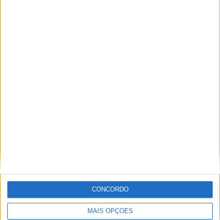
A tradição voltou a ganhar vida em Barcelos com a 43ª Mostra
Internacional de Artesanato e Cerâmica
CONCORDO
MAIS OPÇÕES