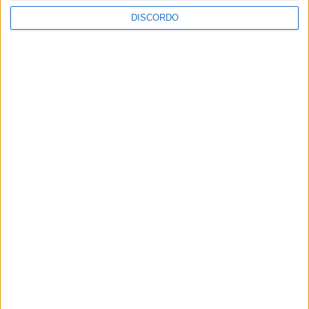
DISCORDO
Festival da Juventude em Barcelos promete dois dias intensos
de animação