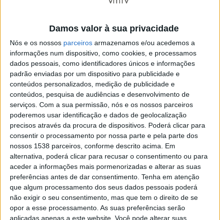
A comitiva da InvestBraga está a estreitar relações com
diversos operadores e entidades do setor primário,
Damos valor à sua privacidade
com destaque para os subsetores da pecuária e do
Nós e os nossos
parceiros
armazenamos e/ou acedemos a
informações num dispositivo, como cookies, e processamos
leite, bem como a apresentar o modelo de sucesso da
dados pessoais, como identificadores únicos e informações
AGRO, com vista à captação de novos expositores e
padrão enviadas por um dispositivo para publicidade e
conteúdos personalizados, medição de publicidade e
parcerias estratégicas. A iniciativa insere-se num plano
conteúdos, pesquisa de audiências e desenvolvimento de
de internacionalização da feira bracarense, reforçando
serviços.
Com a sua permissão, nós e os nossos parceiros
a sua atratividade no mercado ibérico.
poderemos usar identificação e dados de geolocalização
precisos através da procura de dispositivos. Poderá clicar para
consentir o processamento por nossa parte e pela parte dos
Entre as atividades de maior relevância da Semana
nossos 1538 parceiros, conforme descrito acima. Em
Verde destacam-se as mesas de negócio dos salões de
alternativa, poderá clicar para recusar o consentimento ou para
aceder a informações mais pormenorizadas e alterar as suas
alimentação e turismo, que contam com a presença de
preferências antes de dar consentimento.
Tenha em atenção
mais de 60 compradores e operadores turísticos de 21
que algum processamento dos seus dados pessoais poderá
países. O Salimat Abanca (Salão de Alimentação do
não exigir o seu consentimento, mas que tem o direito de se
opor a esse processamento. As suas preferências serão
Atlântico) acolhe os Encontros Internacionais de
aplicadas apenas a este website. Você pode alterar suas