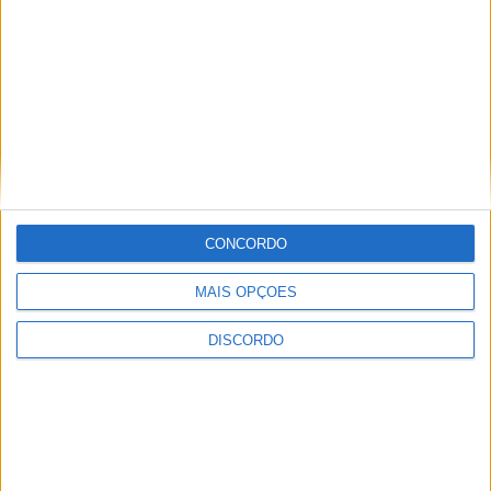
CONCORDO
MAIS OPÇÕES
DISCORDO
Vila de Rossas em Vieira do Minho celebrou 25 anos