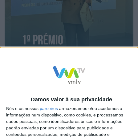
Damos valor à sua privacidade
Foto Redes Sociais
Nós e os nossos
parceiros
armazenamos e/ou acedemos a
A distinção foi entregue no passado sábado, nas
informações num dispositivo, como cookies, e processamos
dados pessoais, como identificadores únicos e informações
instalações do CNS, em Torres Vedras, e resulta da
padrão enviadas por um dispositivo para publicidade e
avaliação de um júri multidisciplinar constituído por
conteúdos personalizados, medição de publicidade e