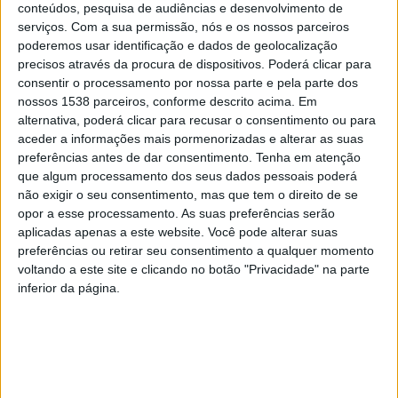
especialistas das áreas da neurologia, investigação
conteúdos, pesquisa de audiências e desenvolvimento de
serviços.
Com a sua permissão, nós e os nossos parceiros
científica e saúde.
poderemos usar identificação e dados de geolocalização
precisos através da procura de dispositivos. Poderá clicar para
consentir o processamento por nossa parte e pela parte dos
nossos 1538 parceiros, conforme descrito acima. Em
alternativa, poderá clicar para recusar o consentimento ou para
O prémio reconheceu o projeto “Efeito terapêutico do
aceder a informações mais pormenorizadas e alterar as suas
preferências antes de dar consentimento.
Tenha em atenção
Secretoma de células estaminais mesenquimatosas
que algum processamento dos seus dados pessoais poderá
induzidas (iMSCs) em modelos de Parkinson”, um
não exigir o seu consentimento, mas que tem o direito de se
opor a esse processamento. As suas preferências serão
trabalho de investigação inovador que procura novas
aplicadas apenas a este website. Você pode alterar suas
abordagens terapêuticas para a doença de Parkinson,
preferências ou retirar seu consentimento a qualquer momento
uma das patologias neurodegenerativas com maior
voltando a este site e clicando no botão "Privacidade" na parte
inferior da página.
impacto a nível mundial.
Esta iniciativa presta homenagem aos fundadores do
Campus Neurológico e tem como principal objetivo
apoiar e incentivar projetos científicos que contribuam