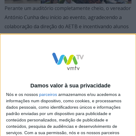
Perante um auditório completamente cheio, o vereador
António Cunha deu início ao evento, agradecendo a
colaboração da direção do AETB e incentivando alunos
e professores a explorarem o território local, que
destacou como um dos mais belos do país. O vereador
sublinhou que o primeiro passo para a preservação é o
conhecimento, lembrando que Terras de Bouro abriga
uma das áreas mais importantes do único Parque
Nacional português, que também é Reserva Mundial da
Damos valor à sua privacidade
Biosfera. Terminou, convidando todos a estarem
Nós e os nossos
parceiros
armazenamos e/ou acedemos a
presentes no fim de semana no Gerês, onde decorrem
informações num dispositivo, como cookies, e processamos
dados pessoais, como identificadores únicos e informações
as restantes palestras deste Festival.
padrão enviadas por um dispositivo para publicidade e
conteúdos personalizados, medição de publicidade e
conteúdos, pesquisa de audiências e desenvolvimento de
serviços.
Com a sua permissão, nós e os nossos parceiros