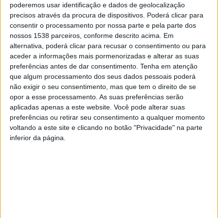
poderemos usar identificação e dados de geolocalização
Foi neste contexto, que o orador Júlio Marquez, com a
precisos através da procura de dispositivos. Poderá clicar para
apresentação intitulada “Proteger a Natureza: A Nossa
consentir o processamento por nossa parte e pela parte dos
nossos 1538 parceiros, conforme descrito acima. Em
Responsabilidade Partilhada”, destacou as riquezas
alternativa, poderá clicar para recusar o consentimento ou para
naturais do Parque Nacional da Peneda-Gerês e suas
aceder a informações mais pormenorizadas e alterar as suas
preferências antes de dar consentimento.
Tenha em atenção
tradições seculares. Além disso, alertou para os
que algum processamento dos seus dados pessoais poderá
desafios e os perigos que ameaçam diariamente a
não exigir o seu consentimento, mas que tem o direito de se
opor a esse processamento. As suas preferências serão
conservação da biodiversidade deste ecossistema único
aplicadas apenas a este website. Você pode alterar suas
e sensível.
preferências ou retirar seu consentimento a qualquer momento
voltando a este site e clicando no botão "Privacidade" na parte
O Município de Terras de Bouro continua a investir na
inferior da página.
Educação Ambiental, acreditando que dessa forma
promove a compreensão dos impactos da ação humana
no meio ambiente, além de incentivar hábitos mais
sustentáveis e o respeito pelos recursos naturais. Ao
despertar essa consciência desde cedo, os alunos