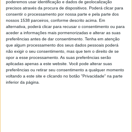
poderemos usar identificação e dados de geolocalização
caminho que escolhemos para combater a fome
”.
precisos através da procura de dispositivos. Poderá clicar para
consentir o processamento por nossa parte e pela parte dos
nossos 1538 parceiros, conforme descrito acima. Em
A deputada entende ainda que a Europa e o mundo
alternativa, poderá clicar para recusar o consentimento ou para
“
necessitam acelerar a implementação de políticas
aceder a informações mais pormenorizadas e alterar as suas
preferências antes de dar consentimento.
Tenha em atenção
com maior impacto nos sistemas alimentares”
o que
que algum processamento dos seus dados pessoais poderá
passará, por exemplo, por promover a recolha de
não exigir o seu consentimento, mas que tem o direito de se
melhores dados para melhor desenhar e avaliar
opor a esse processamento. As suas preferências serão
aplicadas apenas a este website. Você pode alterar suas
políticas públicas, insistir na educação para alimentação
preferências ou retirar seu consentimento a qualquer momento
saudável nas escolas e famílias, bem como reforçar o
voltando a este site e clicando no botão "Privacidade" na parte
inferior da página.
apoio e assistência técnica aos agricultores para uma
transição para práticas agroecológicas.
É preciso “
investir na articulação entre políticas
públicas e no reforço do compromisso político na
defesa de um sistema alimentar justo e inclusivo
”,
conclui Isabel Carvalhais.