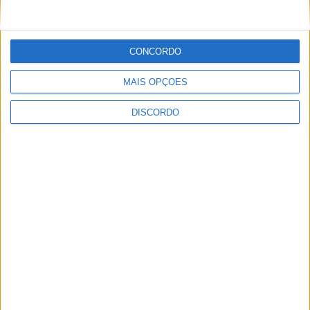
Vila de Rossas em Vieira do Minho celebrou 25 anos
CONCORDO
MAIS OPÇÕES
DISCORDO