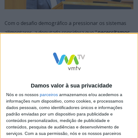
Com o desafio demográfico a pressionar os sistemas
alimentares, a deputada considera que “
necessitamos
de políticas bem desenhadas e articuladas, de forma a
que o direito básico à segurança alimentar, e o direito
humano à alimentação, seja uma realidade para todos,
de forma sustentável e duradoura
”.
Damos valor à sua privacidade
Referindo-se à visão apresentada pela FAO, “
Nossas
Nós e os nossos
parceiros
armazenamos e/ou acedemos a
ações são nosso futuro. Melhor produção, melhor
informações num dispositivo, como cookies, e processamos
nutrição, melhor meio ambiente e uma vida melhor
dados pessoais, como identificadores únicos e informações
padrão enviadas por um dispositivo para publicidade e
para todos”
Carvalhais alertou para “
a necessidade de
conteúdos personalizados, medição de publicidade e
envolver todos os atores, pois todos somos
conteúdos, pesquisa de audiências e desenvolvimento de
responsáveis, de alguma forma, pelo sucesso final do
serviços.
Com a sua permissão, nós e os nossos parceiros