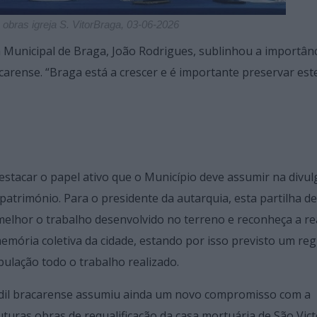
 obras igreja S. VitorBraga, 03-06-2026
 Municipal de Braga, João Rodrigues, sublinhou a importânc
carense. “Braga está a crescer e é importante preservar est
estacar o papel ativo que o Município deve assumir na divu
património. Para o presidente da autarquia, esta partilha de
lhor o trabalho desenvolvido no terreno e reconheça a re
emória coletiva da cidade, estando por isso previsto um reg
pulação todo o trabalho realizado.
o edil bracarense assumiu ainda um novo compromisso com a
uturas obras de requalificação da casa mortuária de São Vict