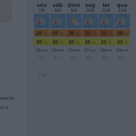
PUB
amente,
so e