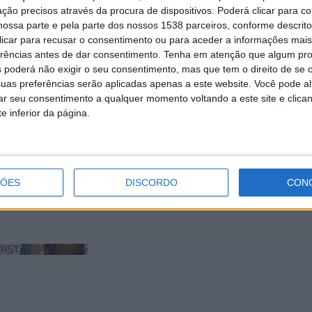
ção precisos através da procura de dispositivos. Poderá clicar para co
ossa parte e pela parte dos nossos 1538 parceiros, conforme descrit
 clicar para recusar o consentimento ou para aceder a informações ma
erências antes de dar consentimento.
Tenha em atenção que algum pr
 poderá não exigir o seu consentimento, mas que tem o direito de se 
uas preferências serão aplicadas apenas a este website. Você pode al
rar seu consentimento a qualquer momento voltando a este site e clica
igues reforça
Ana Daniela Pereira prop
e inferior da página.
sso com valorização
para Presidente da
esus do Monte
Associação de Festas de
João de Braga
ÇÕES
DISCORDO
CON
LkR5TmFiVWVZZDhv