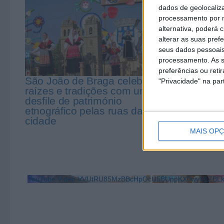
dados de geolocaliza
processamento por n
alternativa, poderá
alterar as suas pref
seus dados pessoais
processamento. As s
preferências ou reti
São João de Braga celebra
João Rodr
"Privacidade" na part
raízes e tradições com um
compromi
desfile de património
do Bom J
etnográfico pelas ruas da
cidade
MAIS OP
YouTube Video VVUtRU85MzBBcHpOcU5BUnpKX0wyV1ZB