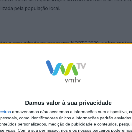
izada pela população local.
Victor e enquadrada no programa NORTE 2030, a obra conte
a igreja, bem como o restauro do conjunto retabular e do c
de um protocolo de colaboração que prevê apoio técnico, v
ojeto. Classificada como Imóvel de Interesse Público desde 1
stórico e artístico, destacando-se pelos seus retábulos de ta
os barrocos.
Damos valor à sua privacidade
ceiros
armazenamos e/ou acedemos a informações num dispositivo, c
essoais, como identificadores únicos e informações padrão enviadas 
conteúdos personalizados, medição de publicidade e conteúdos, pesqui
serviços.
Com a sua permissão, nós e os nossos parceiros poderemos 