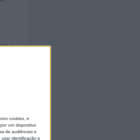
mpla a
onjunto
isitas
977, a
lha
omo cookies, e
por um dispositivo
sa de audiências e
usar identificação e