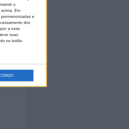
nsentir o
o acima. Em
is pormenorizadas e
ocessamento dos
opor a esse
terar suas
ndo no botão
osta
 S.
CORDO