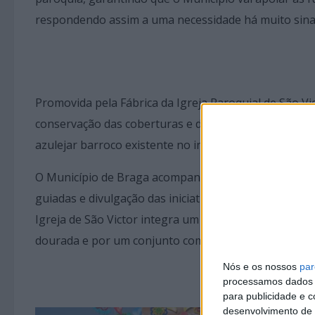
respondendo assim a uma necessidade há muito sinal
Promovida pela Fábrica da Igreja Paroquial de São 
conservação das coberturas e da fachada principal d
azulejar barroco existente no interior do templo.
O Município de Braga acompanha a operação através 
guiadas e divulgação das iniciativas associadas ao pr
Igreja de São Victor integra um valioso património hi
dourada e por um conjunto com mais de 24 mil azulej
Nós e os nossos
par
processamos dados p
para publicidade e 
desenvolvimento de 