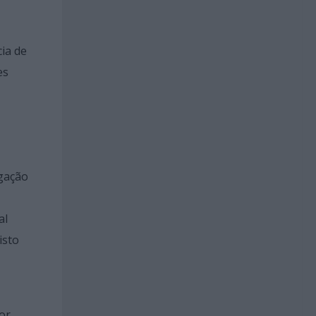
ia de
es
lgação
al
isto
or,