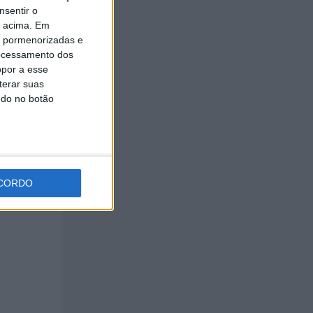
nsentir o
o acima. Em
is pormenorizadas e
ocessamento dos
opor a esse
terar suas
ndo no botão
estacar
ços
a
CORDO
ou a