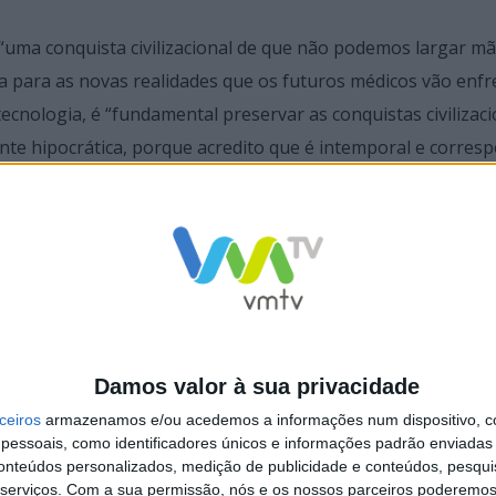
“uma conquista civilizacional de que não podemos largar mã
a para as novas realidades que os futuros médicos vão enfr
otecnologia, é “fundamental preservar as conquistas civilizac
e hipocrática, porque acredito que é intemporal e corres
Damos valor à sua privacidade
ceiros
armazenamos e/ou acedemos a informações num dispositivo, c
essoais, como identificadores únicos e informações padrão enviadas 
conteúdos personalizados, medição de publicidade e conteúdos, pesqui
serviços.
Com a sua permissão, nós e os nossos parceiros poderemos 