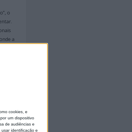
o”, o
entar.
ionais
ponde a
omo cookies, e
por um dispositivo
sa de audiências e
usar identificação e