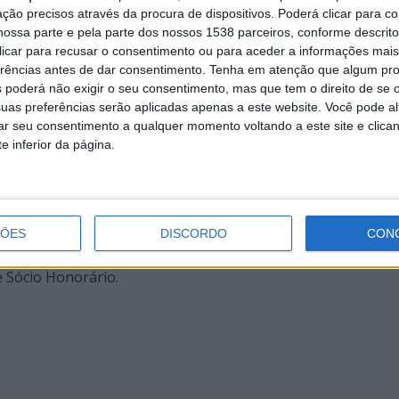
ção precisos através da procura de dispositivos. Poderá clicar para co
ossa parte e pela parte dos nossos 1538 parceiros, conforme descrit
 clicar para recusar o consentimento ou para aceder a informações ma
erências antes de dar consentimento.
Tenha em atenção que algum pr
 poderá não exigir o seu consentimento, mas que tem o direito de se 
uas preferências serão aplicadas apenas a este website. Você pode al
rar seu consentimento a qualquer momento voltando a este site e clica
e inferior da página.
ua contribuição científica ao longo da carreira, sendo de d
a em 2014 pelo Ministério da Saúde, pela prestação de servi
te, para várias sociedades e associações científicas, como 
ÇÕES
DISCORDO
CON
e do Conselho Geral, a European Respiratory Society (ERS) 
é Sócio Honorário.