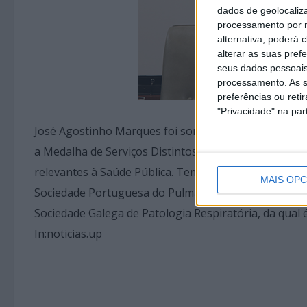
dados de geolocaliza
processamento por n
alternativa, poderá
alterar as suas pref
seus dados pessoais
processamento. As s
preferências ou reti
"Privacidade" na part
José Agostinho Marques foi somando distinções pela s
a Medalha de Serviços Distintos, Grau Ouro, atribuíd
relevantes à Saúde Pública. Tem contribuído, igualmen
MAIS OP
Sociedade Portuguesa do Pulmão, da qual é president
Sociedade Galega de Patologia Respiratória, da qual 
In:noticias.up