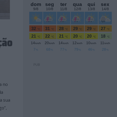
ção
PUB
a no
da
da sua
go”,