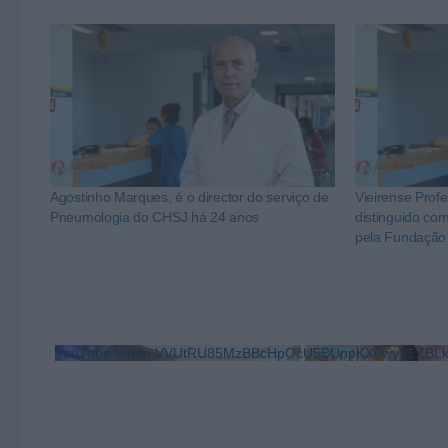
Agostinho Marques, é o director do serviço de
Vieirense Prof
Pneumologia do CHSJ há 24 anos
distinguido co
pela Fundação
YouTube Video VVUtRU85MzBBcHpOcU5BUnpKX0wyV1ZB