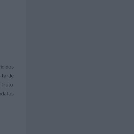
ididos
s tarde
 fruto
ndatos