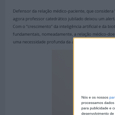
Defensor da relação médico-paciente, que considera 
agora professor catedrático jubilado deixou um alert
Com o “crescimento” da inteligência artificial e da bi
fundamentais, nomeadamente, a relação médico-doent
uma necessidade profunda da alma humana.”
Nós e os nossos
par
processamos dados p
para publicidade e 
desenvolvimento de 