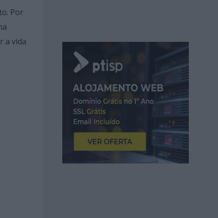
to. Por
ma
r a vida