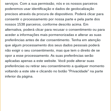
serviços.
Com a sua permissão, nós e os nossos parceiros
poderemos usar identificação e dados de geolocalização
precisos através da procura de dispositivos. Poderá clicar para
consentir o processamento por nossa parte e pela parte dos
nossos 1538 parceiros, conforme descrito acima. Em
alternativa, poderá clicar para recusar o consentimento ou para
aceder a informações mais pormenorizadas e alterar as suas
preferências antes de dar consentimento.
Tenha em atenção
que algum processamento dos seus dados pessoais poderá
não exigir o seu consentimento, mas que tem o direito de se
opor a esse processamento. As suas preferências serão
aplicadas apenas a este website. Você pode alterar suas
preferências ou retirar seu consentimento a qualquer momento
voltando a este site e clicando no botão "Privacidade" na parte
inferior da página.
Fonte dos Bombeiros disse ao JN que, na viatura seguia
outro jovem da mesma idade, tendo ambos sido
transportados ao Hospital local, dado apresentarem
ferimentos vários, ainda que ligeiros.