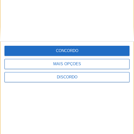
CONCORDO
MAIS OPÇÕES
Vila de Rossas em Vieira do Minho celebrou 25 anos
DISCORDO