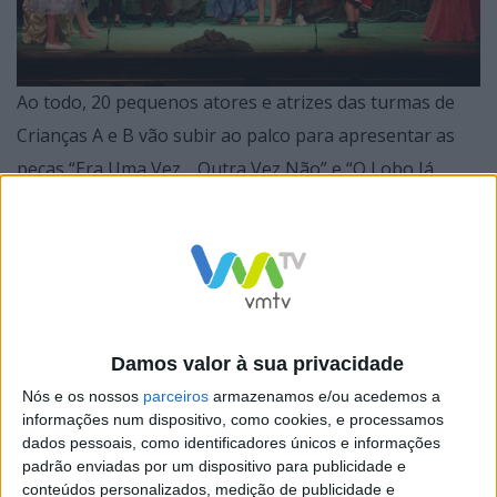
Ao todo, 20 pequenos atores e atrizes das turmas de
Crianças A e B vão subir ao palco para apresentar as
peças “Era Uma Vez… Outra Vez Não” e “O Lobo Já
Pediu Desculpa”, resultado de um ano de trabalho,
dedicação e descoberta artística sob a orientação de
Tiago Guimarães e Dalila Lourenço.
Damos valor à sua privacidade
Mais do que uma simples apresentação, este
Nós e os nossos
parceiros
armazenamos e/ou acedemos a
informações num dispositivo, como cookies, e processamos
espetáculo representa o culminar de um processo
dados pessoais, como identificadores únicos e informações
formativo que incentiva o desenvolvimento pessoal e
padrão enviadas por um dispositivo para publicidade e
conteúdos personalizados, medição de publicidade e
social das crianças. Ao longo do ano, os participantes