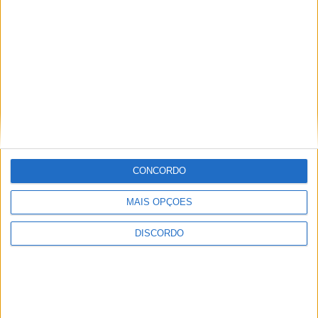
Internacional de Artesanato e Cerâmica
CONCORDO
MAIS OPÇÕES
DISCORDO
Festival da Juventude em Barcelos promete dois dias intensos
de animação