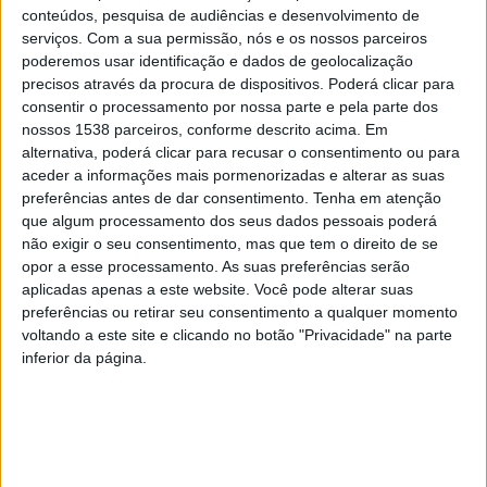
conteúdos, pesquisa de audiências e desenvolvimento de
exploraram diferentes formas de expressão,
serviços.
Com a sua permissão, nós e os nossos parceiros
fortaleceram a confiança, a capacidade de comunicação
poderemos usar identificação e dados de geolocalização
precisos através da procura de dispositivos. Poderá clicar para
e o trabalho em equipa, competências fundamentais
consentir o processamento por nossa parte e pela parte dos
para o seu crescimento.
nossos 1538 parceiros, conforme descrito acima. Em
alternativa, poderá clicar para recusar o consentimento ou para
aceder a informações mais pormenorizadas e alterar as suas
As Oficinas de Teatro da Póvoa de Lanhoso têm vindo a
preferências antes de dar consentimento.
Tenha em atenção
registar uma adesão crescente, refletindo o interesse
que algum processamento dos seus dados pessoais poderá
das famílias e da comunidade por uma atividade que
não exigir o seu consentimento, mas que tem o direito de se
opor a esse processamento. As suas preferências serão
alia cultura, educação e desenvolvimento humano.
aplicadas apenas a este website. Você pode alterar suas
Através do teatro, os participantes aprendem a lidar
preferências ou retirar seu consentimento a qualquer momento
voltando a este site e clicando no botão "Privacidade" na parte
com emoções, a desenvolver a imaginação e a construir
inferior da página.
relações interpessoais mais sólidas.