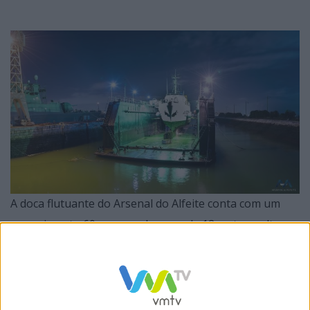
A doca flutuante do Arsenal do Alfeite conta com um
comprimento 60 m e uma largura de 12 metros, altura
9 metros (11 metros de distância entre os patins),
permitindo a manutenção de navios com um peso
máximo de 825 toneladas.​ Construída no Arsenal do
Alfeite, destinou-se principalmente a docar e reparar os