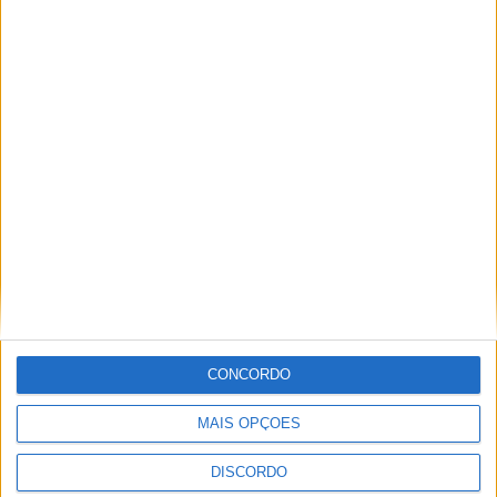
Vieira d'Alma inaugura com casa cheia e muita emoção em
Vieira do Minho
CONCORDO
MAIS OPÇÕES
DISCORDO