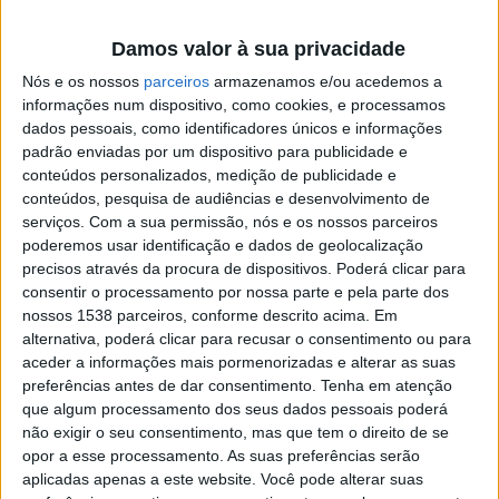
quatro submarinos classe “Albacora” (1967-2009) da
Damos valor à sua privacidade
Marinha. Sustenta especificamente intervenções
Nós e os nossos
parceiros
armazenamos e/ou acedemos a
técnicas que necessitam ser realizadas com o navio a
informações num dispositivo, como cookies, e processamos
seco, como é o caso do casco, linhas de veios, hélices e
dados pessoais, como identificadores únicos e informações
padrão enviadas por um dispositivo para publicidade e
outros. Estes estaleiros contam ainda, além dos planos
conteúdos personalizados, medição de publicidade e
inclinados, com doca-seca, georreferenciação
conteúdos, pesquisa de audiências e desenvolvimento de
serviços.
Com a sua permissão, nós e os nossos parceiros
38.664115, -9.140906, sendo esta uma infra-estrutura
poderemos usar identificação e dados de geolocalização
de 138 metros de comprimento e 18 metros de largura.
precisos através da procura de dispositivos. Poderá clicar para
consentir o processamento por nossa parte e pela parte dos
O NRP Andrómeda, ao serviço da Marinha Portuguesa
nossos 1538 parceiros, conforme descrito acima. Em
alternativa, poderá clicar para recusar o consentimento ou para
desde 3 de Julho de 1987, primeiro dos dois navios da
aceder a informações mais pormenorizadas e alterar as suas
classe Andrómeda, projectados e construídos pelo
preferências antes de dar consentimento.
Tenha em atenção
que algum processamento dos seus dados pessoais poderá
Arsenal do Alfeite, tem um deslocamento de 245
não exigir o seu consentimento, mas que tem o direito de se
toneladas, um comprimento de 31,4 metros, um boca
opor a esse processamento. As suas preferências serão
de 7,7 metros e um calado de 3,1 metros. Esta lancha
aplicadas apenas a este website. Você pode alterar suas