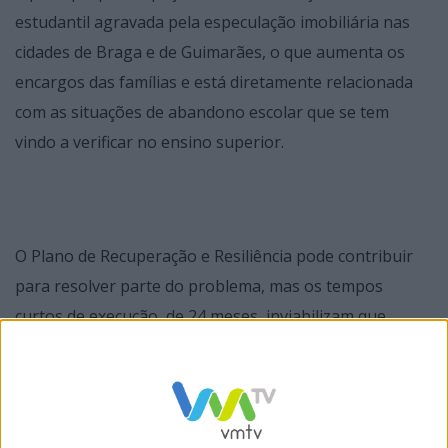
estudantil agravada pela especulação imobiliária nas
cidades de Braga e de Guimarães, o que aumenta os
encargos das famílias e está diretamente relacionada
com as situações de abandono escolar que se tem
vindo a verificar no ensino superior.
O Plano de Recuperação e Resiliência pode contribuir
para resolver parte do problema, mas os tempos
curtos de execução, de 24 meses, inviabilizam que
edifícios como o de Santa Luzia, em Guimarães, ainda
na esfera do Tesouro e sem projeto não seja incluída,
enquanto que em Braga, por já ser só necessário um
ajuste ao projeto para a Fábrica Confiança, poderá ser