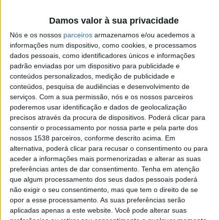
abrangida.
Damos valor à sua privacidade
Os candidatos voltaram a referir que não concordam
Nós e os nossos
parceiros
armazenamos e/ou acedemos a
com essa solução para a Confiança, por quatro razões.
informações num dispositivo, como cookies, e processamos
dados pessoais, como identificadores únicos e informações
Trata-se de património dos bracarenses e que deve ser
padrão enviadas por um dispositivo para publicidade e
para o seu usufruto como espaço cultural, vai
conteúdos personalizados, medição de publicidade e
conteúdos, pesquisa de audiências e desenvolvimento de
densificar ainda mais uma zona já demasiado
serviços.
Com a sua permissão, nós e os nossos parceiros
urbanizada, contribui para a manutenção da
poderemos usar identificação e dados de geolocalização
precisos através da procura de dispositivos. Poderá clicar para
guetização do Campus de Gualtar que se traduz na
consentir o processamento por nossa parte e pela parte dos
falta de contacto com a cidade de Braga e por que a
nossos 1538 parceiros, conforme descrito acima. Em
Universidade do Minho tem um papel cultural na cidade
alternativa, poderá clicar para recusar o consentimento ou para
aceder a informações mais pormenorizadas e alterar as suas
que não pode descurar, no qual se inclui o património
preferências antes de dar consentimento.
Tenha em atenção
classificado. Os candidatos referiram que já há anuência
que algum processamento dos seus dados pessoais poderá
não exigir o seu consentimento, mas que tem o direito de se
quanto à antiga escola D. Luís de Castro e ao Centro de
opor a esse processamento. As suas preferências serão
Recrutamento Militar como possíveis residências
aplicadas apenas a este website. Você pode alterar suas