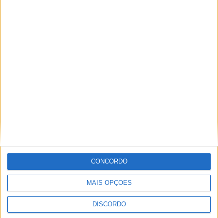
Vieira d'Alma inaugura com casa cheia e muita emoção em
Vieira do Minho
CONCORDO
MAIS OPÇÕES
DISCORDO