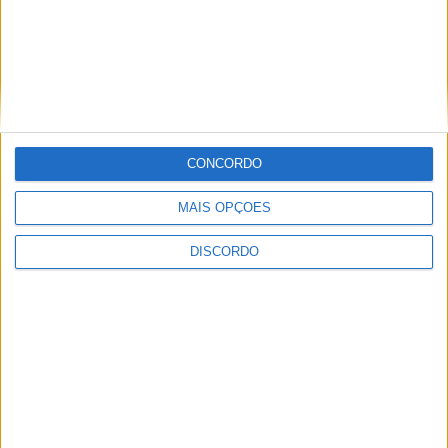
CONCORDO
MAIS OPÇÕES
Vila de Rossas em Vieira do Minho celebrou 25 anos
DISCORDO