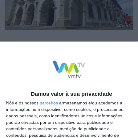
O Município de Esposende identificou as necessidades
habitacionais das pessoas e dos agregados, que se
traduziam, nalguns casos, em condições habitacionais
indignas e, por via deste acordo agora celebrado com o
Instituto da Habitação e da Reabilitação Urbana, vai
promover a reabilitação de frações ou de prédios
Damos valor à sua privacidade
habitacionais, a construção de prédios ou
Nós e os nossos
parceiros
armazenamos e/ou acedemos a
empreendimentos habitacionais ou adquirir frações ou
informações num dispositivo, como cookies, e processamos
dados pessoais, como identificadores únicos e informações
prédios para destinar a habitação.
padrão enviadas por um dispositivo para publicidade e
conteúdos personalizados, medição de publicidade e
conteúdos, pesquisa de audiências e desenvolvimento de