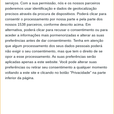
serviços.
Com a sua permissão, nós e os nossos parceiros
poderemos usar identificação e dados de geolocalização
precisos através da procura de dispositivos. Poderá clicar para
consentir o processamento por nossa parte e pela parte dos
Do valor global desta iniciativa (23.180.006,39€), o IHRU,
nossos 1538 parceiros, conforme descrito acima. Em
I.P. prevê disponibilizar um financiamento que se
alternativa, poderá clicar para recusar o consentimento ou para
estima no valor máximo de 18.848.172,00€, sendo
aceder a informações mais pormenorizadas e alterar as suas
preferências antes de dar consentimento.
Tenha em atenção
8.092.339,00€ concedidos sob a forma de
que algum processamento dos seus dados pessoais poderá
comparticipações financeiras não reembolsáveis e
não exigir o seu consentimento, mas que tem o direito de se
opor a esse processamento. As suas preferências serão
10.755.833,00€ a título de empréstimo bonificado.
aplicadas apenas a este website. Você pode alterar suas
preferências ou retirar seu consentimento a qualquer momento
voltando a este site e clicando no botão "Privacidade" na parte
Os financiamentos a conceder pelo IHRU, I.P.,
inferior da página.
independentemente da sua modalidade, são
concretizados, relativamente a cada solução
habitacional a promover, através da celebração de
contratos de comparticipação e de empréstimo.