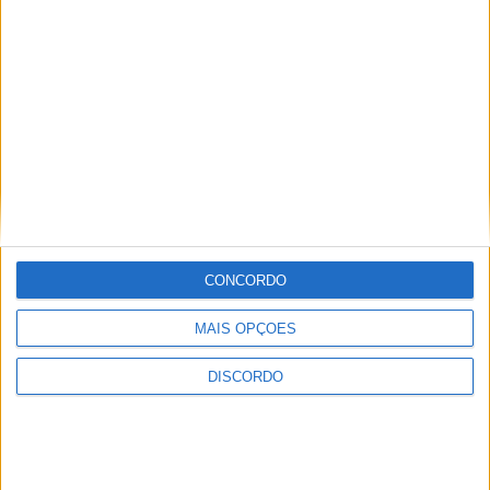
Vieira d'Alma inaugura com casa cheia e muita emoção em
Vieira do Minho
CONCORDO
MAIS OPÇÕES
DISCORDO