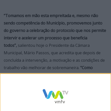
“Tomamos em mão esta empreitada e, mesmo não
sendo competência do Município, promovemos junto
do governo a celebração do protocolo que nos permite
intervir e acelerar um processo que beneficia
todos”,
salientou hoje o Presidente da Câmara
Municipal, Mário Passos, que acredita que depois de
concluída a intervenção, a motivação e as condições de
trabalho vão melhorar de sobremaneira.
“Como
qualquer cidadão na sua atividade, também os nossos
policias estarão mais motivados e com melhores
condições para cumprir a sua função e assim assegurar
o sentimento de segurança que é fundamental para a
qualidade de vida dos cidadãos”.