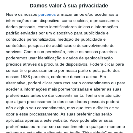
Damos valor à sua privacidade
Recorde-se que a concretização da obra só foi possível
Nós e os nossos
parceiros
armazenamos e/ou acedemos a
depois da assinatura de um contrato de cooperação
informações num dispositivo, como cookies, e processamos
entre a Câmara Municipal de Famalicão, o Ministério da
dados pessoais, como identificadores únicos e informações
Administração Interna (MAI) e a Polícia de Segurança
padrão enviadas por um dispositivo para publicidade e
conteúdos personalizados, medição de publicidade e
Pública, que permite ao Município avançar com a obra
conteúdos, pesquisa de audiências e desenvolvimento de
de remodelação do edifício que conta já com mais de
serviços.
Com a sua permissão, nós e os nossos parceiros
poderemos usar identificação e dados de geolocalização
trinta anos. O valor da obra será suportado pelo MAI.
precisos através da procura de dispositivos. Poderá clicar para
consentir o processamento por nossa parte e pela parte dos
nossos 1538 parceiros, conforme descrito acima. Em
alternativa, poderá clicar para recusar o consentimento ou para
aceder a informações mais pormenorizadas e alterar as suas
A intervenção, adjudicada à empresa Famaconcret,
preferências antes de dar consentimento.
Tenha em atenção
que algum processamento dos seus dados pessoais poderá
decorrerá de forma faseada, de forma a não causar
não exigir o seu consentimento, mas que tem o direito de se
constrangimentos ao serviço efetuado pela PSP. A
opor a esse processamento. As suas preferências serão
primeira fase da intervenção decorre agora no espaço
aplicadas apenas a este website. Você pode alterar suas
preferências ou retirar seu consentimento a qualquer momento
de atendimento aos cidadãos e no edifício principal. No
voltando a este site e clicando no botão "Privacidade" na parte