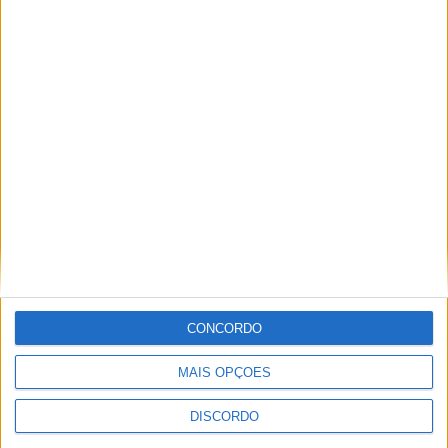
Festival da Juventude em Barcelos promete dois dias intensos
de animação
CONCORDO
MAIS OPÇÕES
DISCORDO