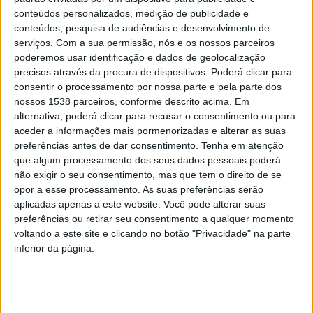
no colóquio internacional “Sá de Miranda e a História
conteúdos personalizados, medição de publicidade e
Literária”, promovido precisamente pelo CEM, não
conteúdos, pesquisa de audiências e desenvolvimento de
serviços.
Com a sua permissão, nós e os nossos parceiros
escondeu a emoção e o orgulho em receber este
poderemos usar identificação e dados de geolocalização
reconhecimento. “É uma honra receber esta distinção e
precisos através da procura de dispositivos. Poderá clicar para
fico sem palavras”.
consentir o processamento por nossa parte e pela parte dos
nossos 1538 parceiros, conforme descrito acima. Em
alternativa, poderá clicar para recusar o consentimento ou para
aceder a informações mais pormenorizadas e alterar as suas
preferências antes de dar consentimento.
Tenha em atenção
que algum processamento dos seus dados pessoais poderá
não exigir o seu consentimento, mas que tem o direito de se
Autora da obra «Sá de Miranda Poeta do Século de
opor a esse processamento. As suas preferências serão
aplicadas apenas a este website. Você pode alterar suas
Ouro», Márcia Arruda Franco considerou “inteligente” o
preferências ou retirar seu consentimento a qualquer momento
trabalho de divulgação da obra do poeta do Neiva junto
voltando a este site e clicando no botão "Privacidade" na parte
inferior da página.
de jovens estudantes de Amares. “Sá de Miranda é o
ideal para se aprender gramática.
Tem uma expressão concisa, usa linguagem que é