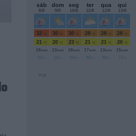
PUB
do
rta