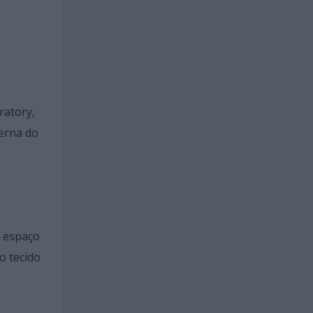
ratory,
terna do
m espaço
o tecido