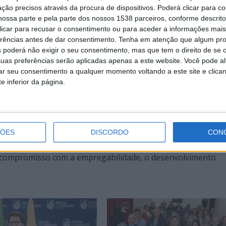
eencher diversas vagas, estando o Gabinete de Empregabili
ção precisos através da procura de dispositivos. Poderá clicar para co
dos que não tiveram oportunidade de participar no evento,
ossa parte e pela parte dos nossos 1538 parceiros, conforme descrit
 clicar para recusar o consentimento ou para aceder a informações ma
urante o Mercado de Oportunidades –
gab.empregabilidade
erências antes de dar consentimento.
Tenha em atenção que algum pr
 poderá não exigir o seu consentimento, mas que tem o direito de se 
uas preferências serão aplicadas apenas a este website. Você pode al
dedorismo, que registou um impacto muito positivo junto 
rar seu consentimento a qualquer momento voltando a este site e clica
e inferior da página.
ondaram a centena de presenças, reforçando a importância de
edores desde cedo.
ÇÕES
DISCORDO
CON
 relevância deste modelo de proximidade, escuta ativa e r
 o compromisso com a empregabilidade, o desenvolvimento