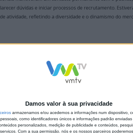
recer dúvidas e iniciar processos de recrutamento. Estive
de atividade, refletindo a diversidade e o dinamismo do mer
 que promoveram a reflexão e a partilha de experiências em 
preendedorismo e o desenvolvimento económico, contribuin
afios atuais do mercado de trabalho.
o registou a recolha de dezenas de currículos e a realização
to prático do evento e a sua capacidade de gerar contactos 
Damos valor à sua privacidade
rabalho.
ceiros
armazenamos e/ou acedemos a informações num dispositivo, c
essoais, como identificadores únicos e informações padrão enviadas 
conteúdos personalizados, medição de publicidade e conteúdos, pesqui
serviços.
Com a sua permissão, nós e os nossos parceiros poderemos 