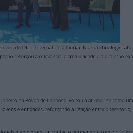
ra vez, do INL – International Iberian Nanotechnology Labo
ipação reforçou a relevância, a credibilidade e a projeção ex
e Janeiro na Póvoa de Lanhoso, voltou a afirmar-se como u
jovens e entidades, reforçando a ligação entre o território, 
tucionais mantiveram um contacto permanente com o público,