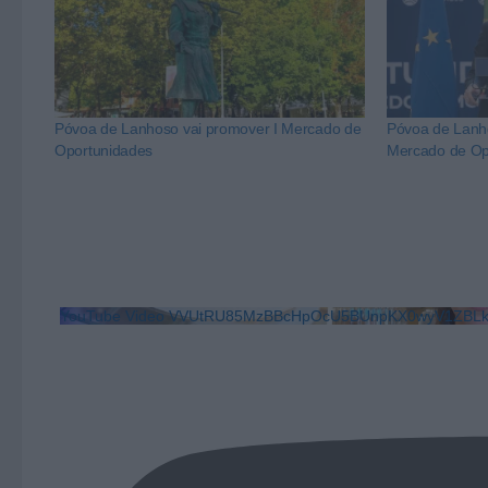
Póvoa de Lanhoso vai promover I Mercado de
Póvoa de Lanh
Oportunidades
Mercado de Op
YouTube Video VVUtRU85MzBBcHpOcU5BUnpKX0wyV1ZB