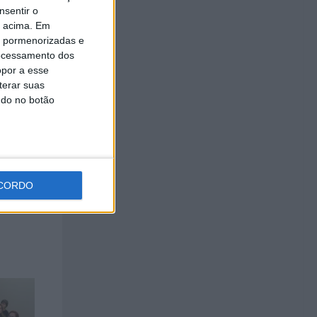
dade do
nsentir o
o acima. Em
is pormenorizadas e
@mun-
ocessamento dos
opor a esse
terar suas
dos
ndo no botão
CORDO
esposta