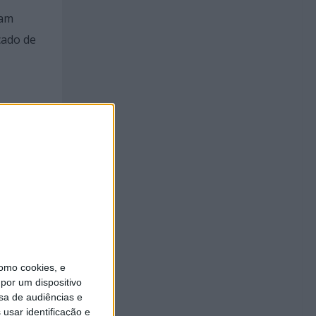
ram
cado de
áreas-
do para
efetivos
omo cookies, e
por um dispositivo
sa de audiências e
usar identificação e