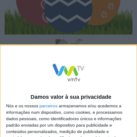
O centro de Vila Verde vai acolher, a partir de domingo,
o Mercado de Páscoa. Ao longo de uma semana, a
criatividade e a tradição local cruzam-se no espaço
urbano para uma mostra representativa do que de
melhor se produz no concelho, com foco na época
Damos valor à sua privacidade
pascal.
Nós e os nossos
parceiros
armazenamos e/ou acedemos a
informações num dispositivo, como cookies, e processamos
dados pessoais, como identificadores únicos e informações
padrão enviadas por um dispositivo para publicidade e
conteúdos personalizados, medição de publicidade e
Aberto diariamente, entre as 10h00 e as 18h00, até 4 de