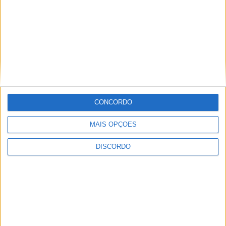
CONCORDO
MAIS OPÇÕES
DISCORDO
Vila de Rossas em Vieira do Minho celebrou 25 anos