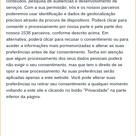
conteúdos, pesquisa de audiências e desenvolvimento de
abril, o Mercado apresenta uma seleção cuidada de
serviços.
Com a sua permissão, nós e os nossos parceiros
poderemos usar identificação e dados de geolocalização
artesanato contemporâneo e tradicional. Desde os
precisos através da procura de dispositivos. Poderá clicar para
emblemáticos Lenços de Namorados e bordados típicos
consentir o processamento por nossa parte e pela parte dos
nossos 1538 parceiros, conforme descrito acima. Em
até peças de marroquinaria, tecelagem e brinquedos
alternativa, poderá clicar para recusar o consentimento ou para
em madeira, o evento destaca-se pela diversidade de
aceder a informações mais pormenorizadas e alterar as suas
artigos feitos à mão, tendo como inspiração a tradição
preferências antes de dar consentimento.
Tenha em atenção
que algum processamento dos seus dados pessoais poderá
pascal.
não exigir o seu consentimento, mas que tem o direito de se
opor a esse processamento. As suas preferências serão
O simbolismo da época está também presente numa
aplicadas apenas a este website. Você pode alterar suas
vasta oferta de decoração quaresmal, flores
preferências ou retirar seu consentimento a qualquer momento
voltando a este site e clicando no botão "Privacidade" na parte
preservadas e sugestões exclusivas de presentes para
inferior da página.
padrinhos e afilhados.