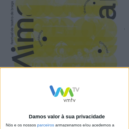
A edição de 2026 contará com a presença de
companhias provenientes de Portugal, Espanha, Itália e
Damos valor à sua privacidade
Países Baixos, apresentando diferentes linguagens
Nós e os nossos
parceiros
armazenamos e/ou acedemos a