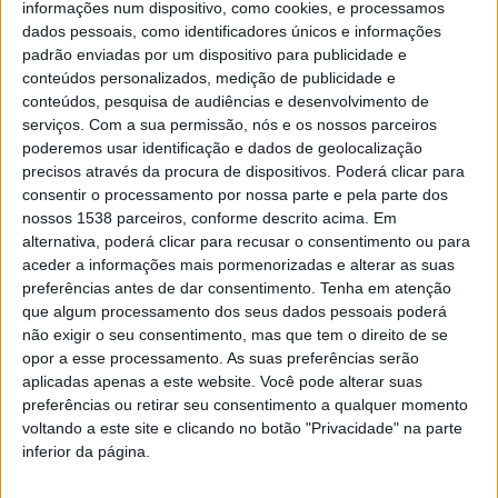
artísticas que cruzam teatro físico, clown, performance
informações num dispositivo, como cookies, e processamos
dados pessoais, como identificadores únicos e informações
e música. Entre os destaques da programação
padrão enviadas por um dispositivo para publicidade e
encontram-se as estreias nacionais de “TRIPLETTE” e
conteúdos personalizados, medição de publicidade e
conteúdos, pesquisa de audiências e desenvolvimento de
“Tom, Tom & Tom”, a par de espetáculos como “Rei
serviços.
Com a sua permissão, nós e os nossos parceiros
Lear”, da Companhia do Chapitô, “Une Histoire Vraie”,
poderemos usar identificação e dados de geolocalização
precisos através da procura de dispositivos. Poderá clicar para
“Ad Libitum” e “STRATA”.
consentir o processamento por nossa parte e pela parte dos
nossos 1538 parceiros, conforme descrito acima. Em
alternativa, poderá clicar para recusar o consentimento ou para
aceder a informações mais pormenorizadas e alterar as suas
preferências antes de dar consentimento.
Tenha em atenção
O festival volta também a reforçar a sua aposta na
que algum processamento dos seus dados pessoais poderá
criação emergente nacional através da apresentação de
não exigir o seu consentimento, mas que tem o direito de se
opor a esse processamento. As suas preferências serão
“MONSTRUM”, criação de João Pataco e Miguel
aplicadas apenas a este website. Você pode alterar suas
Baltazar. O espetáculo combina dança, acrobacia e
preferências ou retirar seu consentimento a qualquer momento
voltando a este site e clicando no botão "Privacidade" na parte
teatro físico numa proposta intimista dedicada à
inferior da página.
exploração dos medos, desejos e fragilidades humanas,