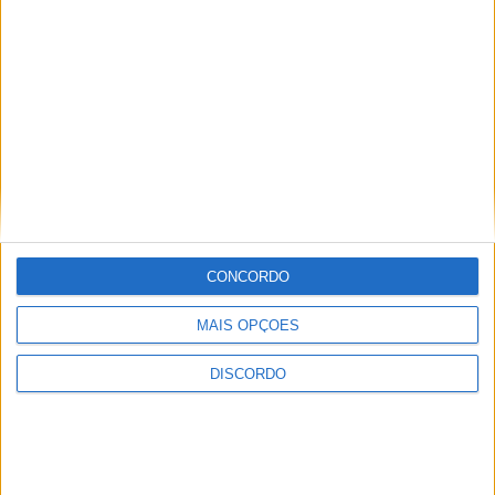
de animação
CONCORDO
MAIS OPÇÕES
DISCORDO
Vila de Rossas em Vieira do Minho celebrou 25 anos