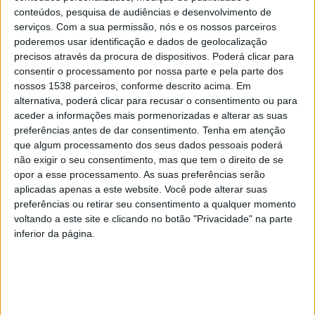
conteúdos, pesquisa de audiências e desenvolvimento de
lembrando que esta medida foi das primeiras que
serviços.
Com a sua permissão, nós e os nossos parceiros
tomou quando assumiu a pasta neste governo,
poderemos usar identificação e dados de geolocalização
precisos através da procura de dispositivos. Poderá clicar para
acrescentando que o primeiro-ministro havia referido a
consentir o processamento por nossa parte e pela parte dos
mesma na sua primeira intervenção no Parlamento. “A
nossos 1538 parceiros, conforme descrito acima. Em
alternativa, poderá clicar para recusar o consentimento ou para
transparência da gestão dos
aceder a informações mais pormenorizadas e alterar as suas
Fundos Comunitários é uma prioridade”, concluiu.
preferências antes de dar consentimento.
Tenha em atenção
que algum processamento dos seus dados pessoais poderá
não exigir o seu consentimento, mas que tem o direito de se
opor a esse processamento. As suas preferências serão
aplicadas apenas a este website. Você pode alterar suas
preferências ou retirar seu consentimento a qualquer momento
voltando a este site e clicando no botão "Privacidade" na parte
Manuel Castro Almeida afirmou que é prioridade deste
inferior da página.
governo assegurar a transparência absoluta dos
projetos financiados, para tornar mais difícil a fraude
ou a sua incorreta aplicação.