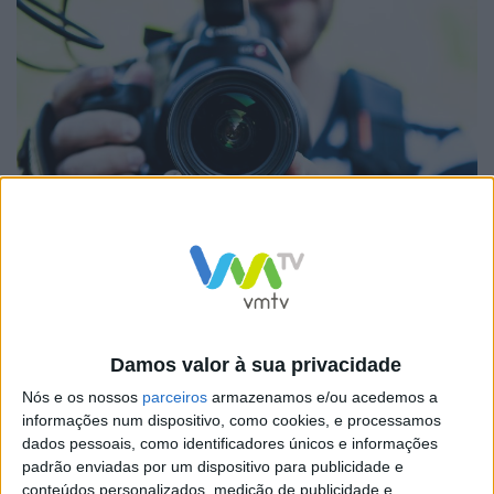
Os incentivos a empresas, CIM’s, autarquias, formação
profissional, IPSS e as demais, à exceção da agricultura,
vão ser do conhecimento dos cidadãos através da
Damos valor à sua privacidade
comunicação social concelhia, afirmando que é sua
Nós e os nossos
parceiros
armazenamos e/ou acedemos a
informações num dispositivo, como cookies, e processamos
“obsessão” a escolha da imprensa local, que vai assim
dados pessoais, como identificadores únicos e informações
contribuir para a
padrão enviadas por um dispositivo para publicidade e
transparência da utilização dos fundos europeus,
conteúdos personalizados, medição de publicidade e