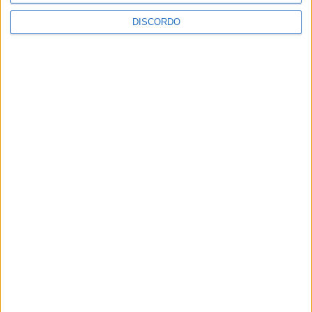
DISCORDO
Vila de Rossas em Vieira do Minho celebrou 25 anos