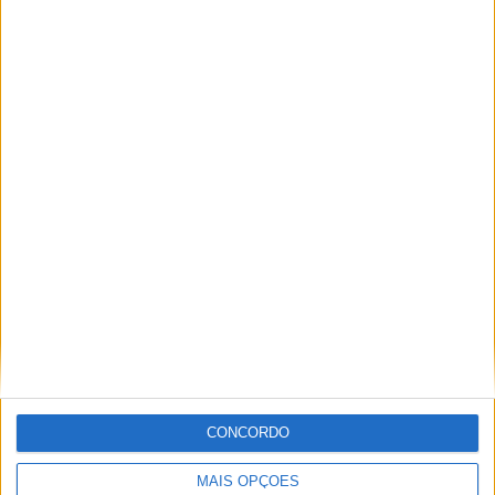
Festival da Juventude em Barcelos promete dois dias intensos
de animação
CONCORDO
MAIS OPÇÕES