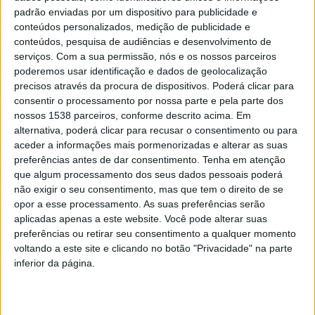
padrão enviadas por um dispositivo para publicidade e
Para o presidente da Câmara Municipal, Mário Passos,
conteúdos personalizados, medição de publicidade e
conteúdos, pesquisa de audiências e desenvolvimento de
“a renovação de uma escola é sempre um motivo de
serviços.
Com a sua permissão, nós e os nossos parceiros
enorme felicidade para toda a comunidade e não há
poderemos usar identificação e dados de geolocalização
nada que se compare aos sorrisos que hoje vimos
precisos através da procura de dispositivos. Poderá clicar para
consentir o processamento por nossa parte e pela parte dos
estampados nas caras das crianças e jovens que nos
nossos 1538 parceiros, conforme descrito acima. Em
acompanharam”.
alternativa, poderá clicar para recusar o consentimento ou para
aceder a informações mais pormenorizadas e alterar as suas
preferências antes de dar consentimento.
Tenha em atenção
que algum processamento dos seus dados pessoais poderá
não exigir o seu consentimento, mas que tem o direito de se
opor a esse processamento. As suas preferências serão
O autarca famalicense destacou ainda o investimento
aplicadas apenas a este website. Você pode alterar suas
de mais de 47 milhões de euros realizado pelo
preferências ou retirar seu consentimento a qualquer momento
voltando a este site e clicando no botão "Privacidade" na parte
município de forma a garantir a crescente qualidade da
inferior da página.
educação em Vila Nova de Famalicão neste novo ano
letivo. Recorde-se que deste montante global, 23