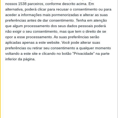
nossos 1538 parceiros, conforme descrito acima. Em
presidente da Curtis Brown Group, a agência do
alternativa, poderá clicar para recusar o consentimento ou para
escritor.
aceder a informações mais pormenorizadas e alterar as suas
preferências antes de dar consentimento.
Tenha em atenção
que algum processamento dos seus dados pessoais poderá
não exigir o seu consentimento, mas que tem o direito de se
opor a esse processamento. As suas preferências serão
aplicadas apenas a este website. Você pode alterar suas
Lusa
preferências ou retirar seu consentimento a qualquer momento
voltando a este site e clicando no botão "Privacidade" na parte
inferior da página.
Covid-19: Morreu o escritor
Morreu o escultor João
chileno Luis Sepúlveda
Cutileiro