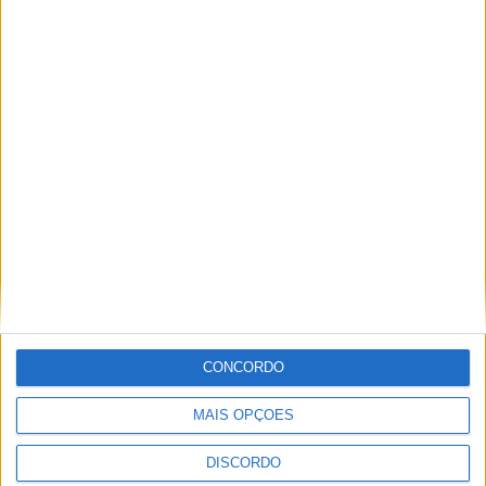
Vila de Rossas em Vieira do Minho celebrou 25 anos
CONCORDO
MAIS OPÇÕES
DISCORDO