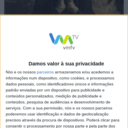
DR
John le Carré trabalhou para os serviços de inteligência
britânicos antes de levar a sua experiência para a ficção
em obras como “A Toupeira” e “O Espião que Veio do
Frio”.
Damos valor à sua privacidade
Nós e os nossos
parceiros
armazenamos e/ou acedemos a
“É com grande tristeza que devo anunciar que David
informações num dispositivo, como cookies, e processamos
Cornwell, conhecido em todo o mundo como John le
dados pessoais, como identificadores únicos e informações
padrão enviadas por um dispositivo para publicidade e
Carré, morreu, após uma breve doença (não
conteúdos personalizados, medição de publicidade e
relacionada a Covid-19) na Cornualha na noite de
conteúdos, pesquisa de audiências e desenvolvimento de
serviços.
Com a sua permissão, nós e os nossos parceiros
sábado, 12 de dezembro de 2020. Ele tinha 89 anos. Os
poderemos usar identificação e dados de geolocalização
nossos pensamentos estão com seus quatro filhos,
precisos através da procura de dispositivos. Poderá clicar para
consentir o processamento por nossa parte e pela parte dos
suas famílias e sua esposa, Jane”, disse Jonny Geller,